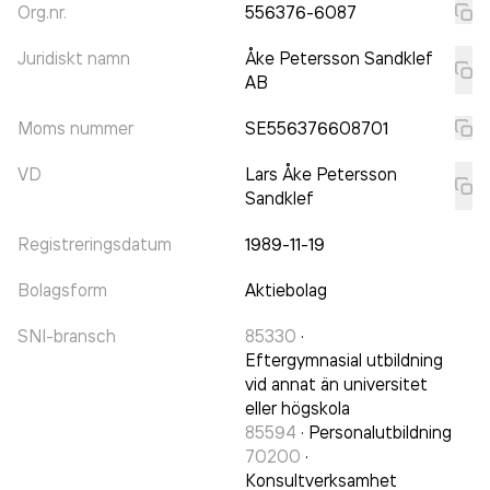
Org.nr.
556376-6087
Juridiskt namn
Åke Petersson Sandklef
AB
Moms nummer
SE556376608701
VD
Lars Åke Petersson
Sandklef
Registreringsdatum
1989-11-19
Bolagsform
Aktiebolag
SNI-bransch
85330
·
Eftergymnasial utbildning
vid annat än universitet
eller högskola
85594
·
Personalutbildning
70200
·
Konsultverksamhet