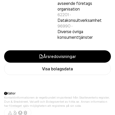
avseende företags
organisation
62201
·
Datakonsultverksamhet
96990
·
Diverse övriga
konsumenttjänster
Årsredovisningar
Visa bolagsdata
Källor
Kontaktinformationen är regelbundet importerad från Skatteverkets register,
Dun & Bradstreet, Value8 och Bolagsverket av hitta.se. Annan information
har företaget själv möjligheten att registrera på sin sida.