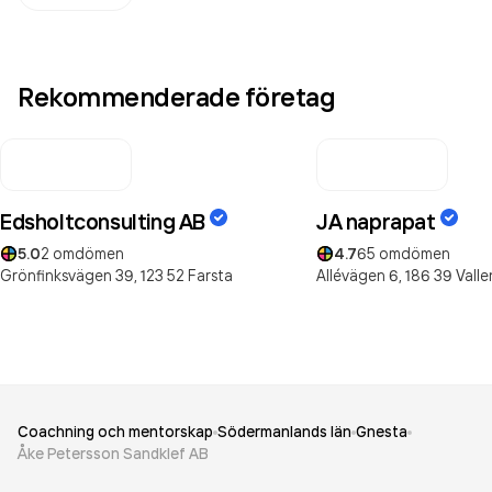
Rekommenderade företag
Edsholtconsulting AB
JA naprapat
5.0
2
omdömen
4.7
65
omdömen
Grönfinksvägen 39,
123 52
Farsta
Allévägen 6,
186 39
Vall
Coachning och mentorskap
Södermanlands län
Gnesta
Åke Petersson Sandklef AB