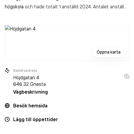
högskola
och hade totalt 1 anställd 2024. Antalet anställda
är oförändrat sedan året innan. Bolaget är ett aktiebolag
som varit aktivt sedan 1989. Åke Petersson Sandklef AB
omsatte 339 000,00 kr
senaste räkenskapsåret (2024).
Öppna karta
Besöksadress
Höjdgatan 4
646 32
Gnesta
Vägbeskrivning
Besök hemsida
Lägg till öppettider