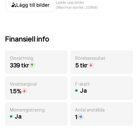
Ladda upp bilder
Lägg till bilder
(Maximal storlek: 20MB)
Finansiell info
Omsättning
Rörelseresultat
339 tkr
5 tkr
Vinstmarginal
F-skatt
Ja
1.5%
Momsregistrering
Antal anställda
Ja
1