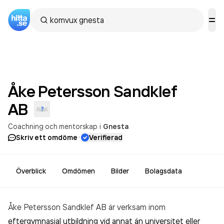
Åke Petersson Sandklef
AB
Coachning och mentorskap
i
Gnesta
·
Skriv ett omdöme
Verifierad
Överblick
Omdömen
Bilder
Bolagsdata
Åke Petersson Sandklef AB är verksam inom
eftergymnasial utbildning vid annat än universitet eller