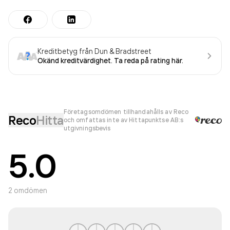
Kreditbetyg från Dun & Bradstreet
Okänd kreditvärdighet. Ta reda på rating här.
Företagsomdömen tillhandahålls av Reco
Reco
Hitta
och omfattas inte av Hittapunktse AB:s
utgivningsbevis
5.0
2
omdömen