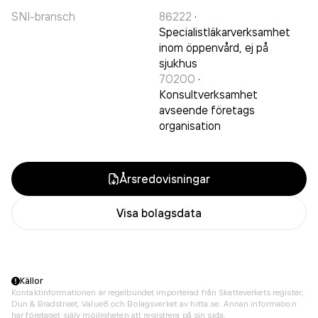
SNI-bransch
86222
·
Specialistläkarverksamhet
inom öppenvård, ej på
sjukhus
70200
·
Konsultverksamhet
avseende företags
organisation
Årsredovisningar
Visa bolagsdata
Källor
Kontaktinformationen är regelbundet importerad från Skatteverkets register,
Dun & Bradstreet, Value8 och Bolagsverket av hitta.se. Annan information
har företaget själv möjligheten att registrera på sin sida.