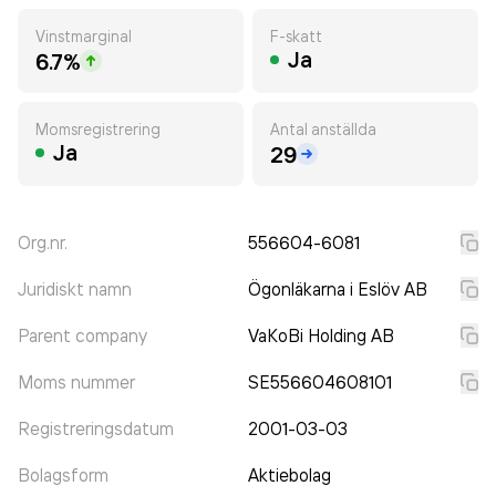
Vinstmarginal
F-skatt
Ja
6.7%
Momsregistrering
Antal anställda
Ja
29
Org.nr.
556604-6081
Juridiskt namn
Ögonläkarna i Eslöv AB
Parent company
VaKoBi Holding AB
Moms nummer
SE556604608101
Registreringsdatum
2001-03-03
Bolagsform
Aktiebolag