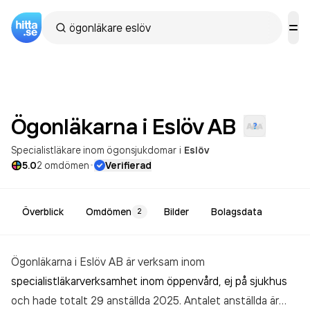
Ögonläkarna i Eslöv
AB
Specialistläkare inom ögonsjukdomar
i
Eslöv
·
5.0
2
omdömen
Verifierad
Överblick
Omdömen
Bilder
Bolagsdata
2
Ögonläkarna i Eslöv AB är verksam inom
specialistläkarverksamhet inom öppenvård, ej på sjukhus
och hade totalt 29 anställda 2025. Antalet anställda är