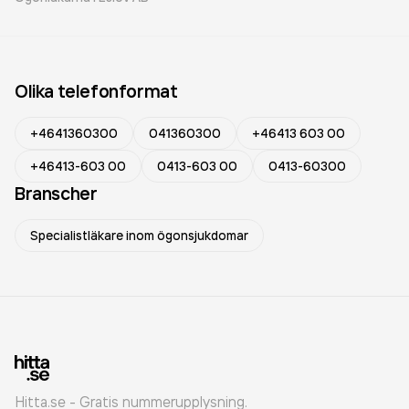
Olika telefonformat
+4641360300
041360300
+46413 603 00
+46413-603 00
0413-603 00
0413-60300
Branscher
Specialistläkare inom ögonsjukdomar
Hitta.se - Gratis nummerupplysning.