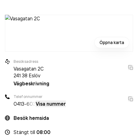
oförändrat sedan året innan. Bolaget är ett aktiebolag som
varit aktivt sedan 2001. Ögonläkarna i Eslöv AB
omsatte
38 932 000,00 kr
senaste räkenskapsåret (2025).
Öppna karta
Besöksadress
Vasagatan 2C
241 38
Eslöv
Vägbeskrivning
Telefonnummer
0413
-603
Visa nummer
Besök hemsida
Stängt
till
08:00