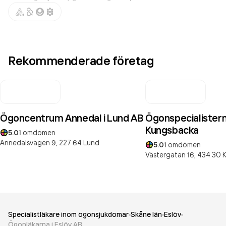
Rekommenderade företag
Ögoncentrum Annedal i Lund AB
Ögonspecialistern
Kungsbacka
5.0
1
omdömen
Annedalsvägen 9,
227 64
Lund
5.0
1
omdömen
Västergatan 16,
434 30
Specialistläkare inom ögonsjukdomar
Skåne län
Eslöv
Ögonläkarna i Eslöv AB