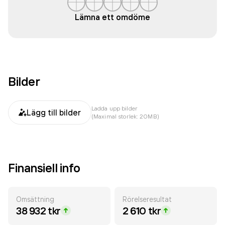
Lämna ett omdöme
Bilder
Ladda upp bilder
Lägg till bilder
(Maximal storlek: 20MB)
Finansiell info
Omsättning
Rörelseresultat
38 932 tkr
2 610 tkr