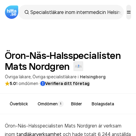
Öron-Näs-Halsspecialisten
Mats
Nordgren
Övriga läkare
Övriga specialistläkare
i
Helsingborg
·
5.0
1
omdömen
Verifiera ditt företag
Överblick
Omdömen
Bilder
Bolagsdata
1
Öron-Näs-Halsspecialisten Mats Nordgren är verksam
inom
tandläkarverksamhet
och hade totalt 6 244 anställda