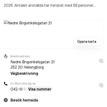
2025. Antalet anställda har minskat med 58 personer
sedan 2024 då det jobbade 6 302 personer på företaget.
Bolaget är ett aktiebolag som varit aktivt sedan 1972.
Öron-Näs-Halsspecialisten Mats Nordgren
omsatte
10 210 000 000,00 kr
senaste räkenskapsåret (2025).
Öppna karta
Besöksadress
Nedre långvinkelsgatan 21
252 20
Helsingborg
Vägbeskrivning
Dr Mats Nordgren
042-
18 54
Visa nummer
Besök hemsida