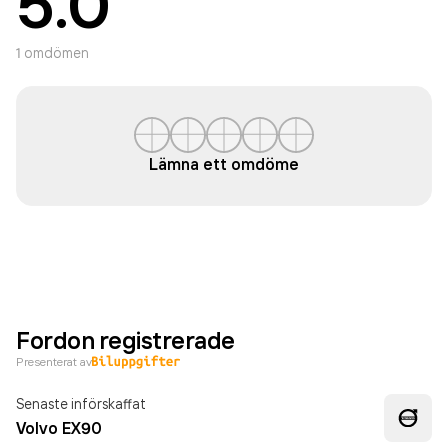
5.0
1
omdömen
Lämna ett omdöme
Fordon registrerade
Presenterat av
Senaste införskaffat
Volvo EX90