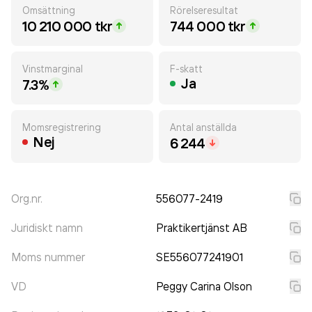
Omsättning
Rörelseresultat
10 210 000 tkr
744 000 tkr
Vinstmarginal
F-skatt
Ja
7.3%
Momsregistrering
Antal anställda
Nej
6 244
Org.nr.
556077-2419
Juridiskt namn
Praktikertjänst AB
Moms nummer
SE556077241901
VD
Peggy Carina Olson