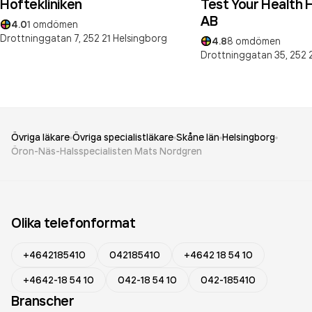
Hoftekliniken
Test Your Health 
AB
4.0
1
omdömen
Drottninggatan 7,
252 21
Helsingborg
4.8
8
omdömen
Drottninggatan 35,
252 
Övriga läkare
Övriga specialistläkare
Skåne län
Helsingborg
Öron-Näs-Halsspecialisten Mats Nordgren
Olika telefonformat
+4642185410
042185410
+4642 18 54 10
+4642-18 54 10
042-18 54 10
042-185410
Branscher