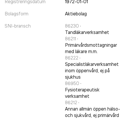
Registreringsdatum
1972-01-01
Bolagsform
Aktiebolag
SNI-bransch
86230
·
Tandläkarverksamhet
86211
·
Primärvårdsmottagningar
med läkare m.m.
86222
·
Specialistläkarverksamhet
inom öppenvård, ej på
sjukhus
86950
·
Fysioterapeutisk
verksamhet
86212
·
Annan allmän öppen hälso-
och sjukvård, ej primärvård