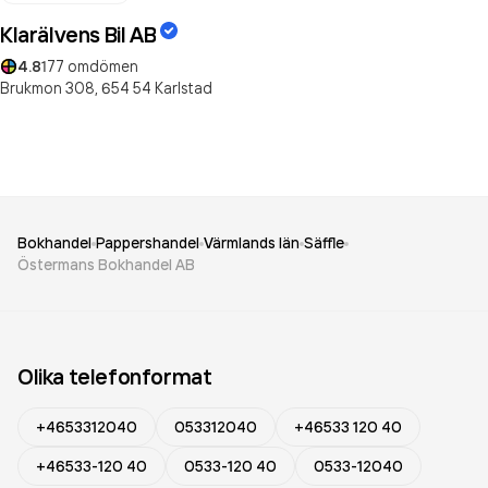
Klarälvens Bil AB
4.8
177
omdömen
Brukmon 308,
654 54
Karlstad
Bokhandel
Pappershandel
Värmlands län
Säffle
Östermans Bokhandel AB
Olika telefonformat
+4653312040
053312040
+46533 120 40
+46533-120 40
0533-120 40
0533-12040