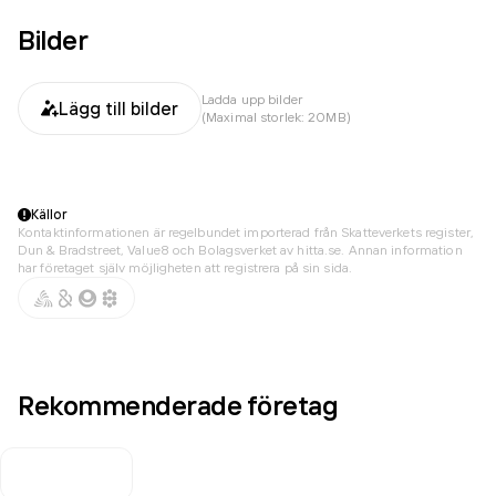
Bilder
Ladda upp bilder
Lägg till bilder
(Maximal storlek: 20MB)
Källor
Kontaktinformationen är regelbundet importerad från Skatteverkets register,
Dun & Bradstreet, Value8 och Bolagsverket av hitta.se. Annan information
har företaget själv möjligheten att registrera på sin sida.
Rekommenderade företag