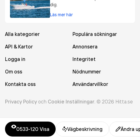
dig.
Läs mer här
Alla kategorier
Populära sökningar
API & Kartor
Annonsera
Logga in
Integritet
Om oss
Nödnummer
Kontakta oss
Användarvillkor
Privacy Policy
och
Cookie Inställningar
.
©
2026
Hitta.se
0533-120
Visa
Vägbeskrivning
Ändra u