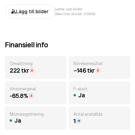
Ladda upp bilder
Lägg till bilder
(Maximal storlek: 20MB)
Finansiell info
Omsättning
Rörelseresultat
222 tkr
−146 tkr
Vinstmarginal
F-skatt
Ja
-65.8%
Momsregistrering
Antal anställda
Ja
1