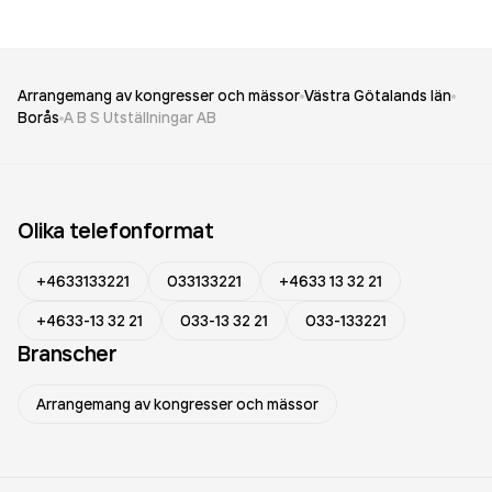
Arrangemang av kongresser och mässor
Västra Götalands län
Borås
A B S Utställningar AB
Olika telefonformat
+4633133221
033133221
+4633 13 32 21
+4633-13 32 21
033-13 32 21
033-133221
Branscher
Arrangemang av kongresser och mässor