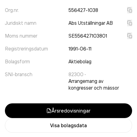
Org.nr.
556427-1038
Juridiskt namn
Abs Utställningar AB
Moms nummer
SE556427103801
Registreringsdatum
1991-06-11
Bolagsform
Aktiebolag
SNI-bransch
82300
·
Arrangemang av
kongresser och mässor
Årsredovisningar
Visa bolagsdata