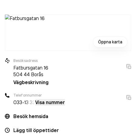
är ett aktiebolag som varit aktivt sedan 1991. A B S
Utställningar AB
omsatte 222 000,00 kr
senaste
räkenskapsåret (2025).
Öppna karta
Besöksadress
Fatbursgatan 16
504 44
Borås
Vägbeskrivning
Telefonnummer
033-
13 32
Visa nummer
Besök hemsida
Lägg till öppettider