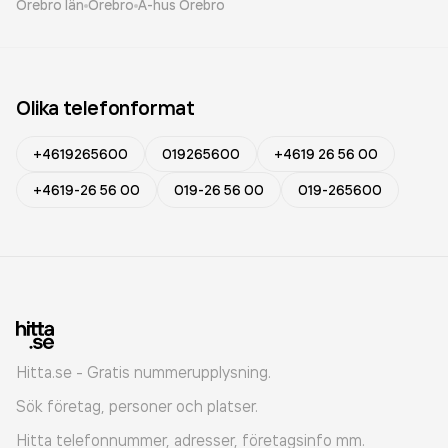
Örebro län
Örebro
A-hus Örebro
Olika telefonformat
+4619265600
019265600
+4619 26 56 00
+4619-26 56 00
019-26 56 00
019-265600
Hitta.se - Gratis nummerupplysning.
Sök företag, personer och platser.
Hitta telefonnummer, adresser, företagsinfo mm.