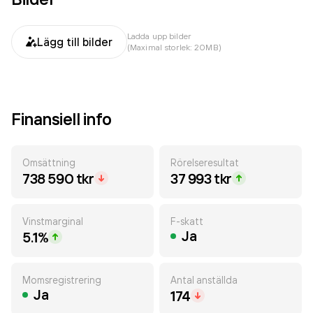
Ladda upp bilder
Lägg till bilder
(Maximal storlek: 20MB)
Finansiell info
Omsättning
Rörelseresultat
738 590 tkr
37 993 tkr
Vinstmarginal
F-skatt
Ja
5.1%
Momsregistrering
Antal anställda
Ja
174