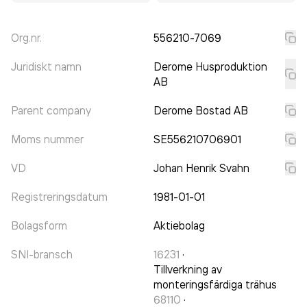
Org.nr.
556210-7069
Juridiskt namn
Derome Husproduktion
AB
Parent company
Derome Bostad AB
Moms nummer
SE556210706901
VD
Johan Henrik Svahn
Registreringsdatum
1981-01-01
Bolagsform
Aktiebolag
SNI-bransch
16231
·
Tillverkning av
monteringsfärdiga trähus
68110
·