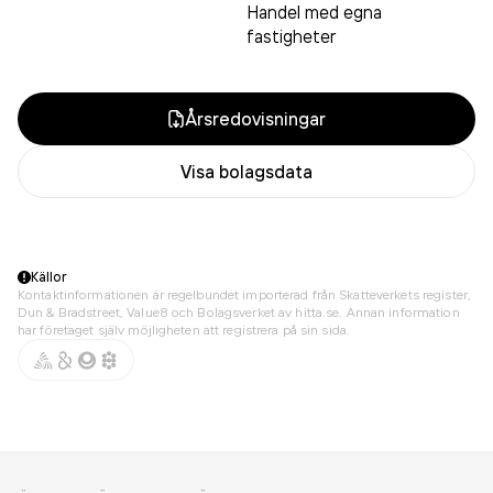
Handel med egna
fastigheter
Årsredovisningar
Visa bolagsdata
Källor
Kontaktinformationen är regelbundet importerad från Skatteverkets register,
Dun & Bradstreet, Value8 och Bolagsverket av hitta.se. Annan information
har företaget själv möjligheten att registrera på sin sida.