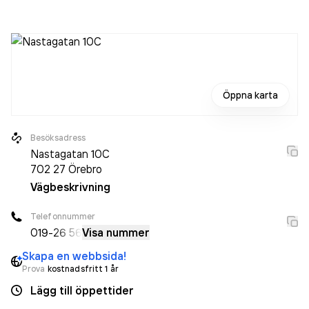
sedan 2024 då det jobbade 307 personer på företaget.
Bolaget är ett aktiebolag som varit aktivt sedan 1981. A-
hus Örebro
omsatte 738 590 000,00 kr
senaste
räkenskapsåret (2025).
Öppna karta
Besöksadress
Nastagatan 10C
702 27
Örebro
Vägbeskrivning
Telefonnummer
019-
26 56
Visa nummer
Skapa en webbsida!
Prova
kostnadsfritt 1 år
Lägg till öppettider