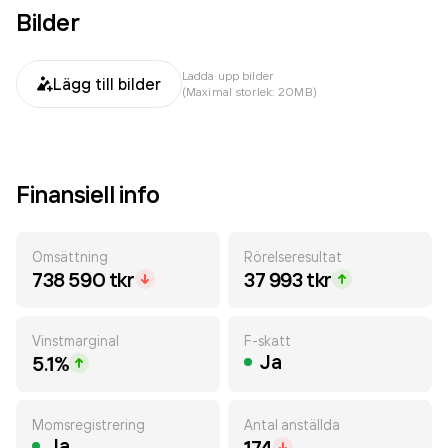
Bilder
Ladda upp bilder
Lägg till bilder
(Maximal storlek: 20MB)
Finansiell info
Omsättning
Rörelseresultat
738 590 tkr
37 993 tkr
Vinstmarginal
F-skatt
Ja
5.1%
Momsregistrering
Antal anställda
Ja
174