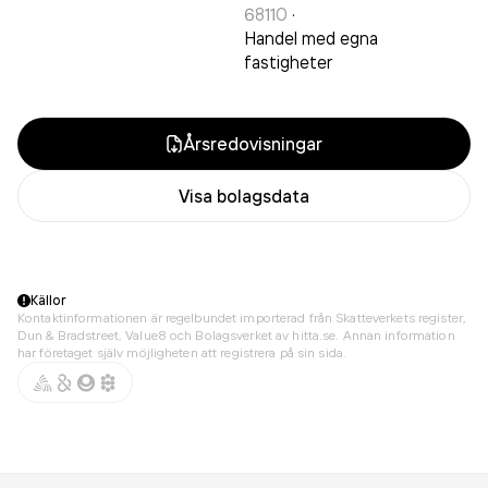
68110
·
Handel med egna
fastigheter
Årsredovisningar
Visa bolagsdata
Källor
Kontaktinformationen är regelbundet importerad från Skatteverkets register,
Dun & Bradstreet, Value8 och Bolagsverket av hitta.se. Annan information
har företaget själv möjligheten att registrera på sin sida.