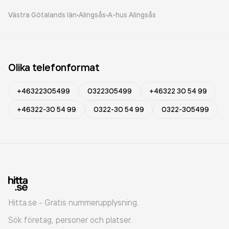
Västra Götalands län
Alingsås
A-hus Alingsås
Olika telefonformat
+46322305499
0322305499
+46322 30 54 99
+46322-30 54 99
0322-30 54 99
0322-305499
Hitta.se - Gratis nummerupplysning.
Sök företag, personer och platser.