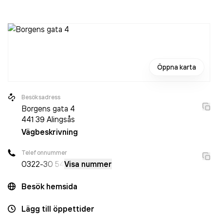
sedan 2024 då det jobbade 307 personer på företaget.
Bolaget är ett aktiebolag som varit aktivt sedan 1981. A-
hus Alingsås
omsatte 738 590 000,00 kr
senaste
räkenskapsåret (2025).
Öppna karta
Besöksadress
Borgens gata 4
441 39
Alingsås
Vägbeskrivning
Telefonnummer
0322
-30 54
Visa nummer
Besök hemsida
Lägg till öppettider