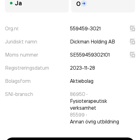
Ja
0
Org.nr.
559459-3021
Juridiskt namn
Dickman Holding AB
Moms nummer
SE559459302101
Registreringsdatum
2023-11-28
Bolagsform
Aktiebolag
SNI-bransch
86950
·
Fysioterapeutisk
verksamhet
85599
·
Annan övrig utbildning