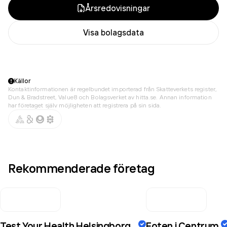
Årsredovisningar
Visa bolagsdata
Källor
Kontaktinformationen är regelbundet importerad från Skatteverkets register,
Dun & Bradstreet, Value8 och Bolagsverket av hitta.se. Annan information
har företaget själv möjligheten att registrera på sin sida.
Rekommenderade företag
Test Your Health Helsingborg
Foten i Centrum