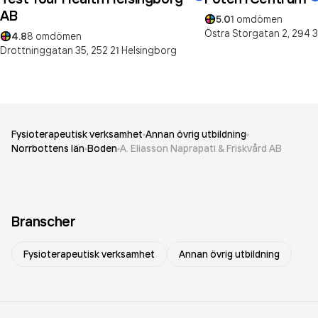
AB
5.0
1
omdömen
Östra Storgatan 2,
294 3
4.8
8
omdömen
Drottninggatan 35,
252 21
Helsingborg
Fysioterapeutisk verksamhet
Annan övrig utbildning
Norrbottens län
Boden
A. Eliasson Naprapati & Friskvård AB
Branscher
Fysioterapeutisk verksamhet
Annan övrig utbildning