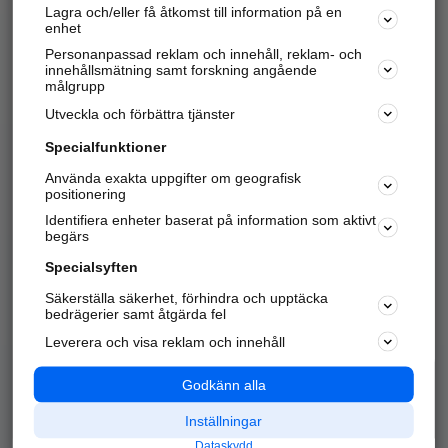
Lagra och/eller få åtkomst till information på en
Sök företag, personer och platser.
enhet
Personanpassad reklam och innehåll, reklam- och
Hitta telefonnummer, adresser, företagsinfo mm.
innehållsmätning samt forskning angående
målgrupp
Utveckla och förbättra tjänster
Marknadsför företaget
på hitta.se
Specialfunktioner
Använda exakta uppgifter om geografisk
Kom igång och annonsera mot
positionering
nya kunder och
Identifiera enheter baserat på information som aktivt
samarbetspartners nära dig.
begärs
Läs mer här
Specialsyften
Säkerställa säkerhet, förhindra och upptäcka
Alla kategorier
Populära sökningar
bedrägerier samt åtgärda fel
Leverera och visa reklam och innehåll
API & Kartor
Annonsera
Logga in
Integritet
Godkänn alla
Om oss
Nödnummer
Inställningar
Dataskydd