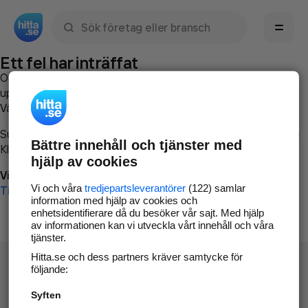
Sök namn, gata, ort, telefon, företag, sökord
Ett fel har inträffat
Om du vill kan du
kontakta hitta.se
och beskriva hur felet
uppstod så att vi lättare och snabbare kan avhjälpa det.
Vänligen försök med följande:
Surfa till
www.hitta.se
Bättre innehåll och tjänster med
Klicka på
Tillbaka-knappen
i webbläsaren och försök igen
hjälp av cookies
Vi beklagar besväret!
Vi och våra
tredjepartsleverantörer
(122) samlar
Till startsidan
information med hjälp av cookies och
enhetsidentifierare då du besöker vår sajt. Med hjälp
av informationen kan vi utveckla vårt innehåll och våra
tjänster.
Hitta.se och dess partners kräver samtycke för
följande:
Syften
Hitta.se - Gratis nummerupplysning.