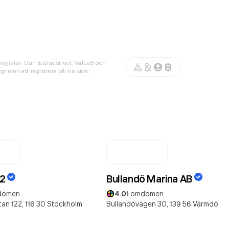
register, Dun & Bradstreet, Value8 och
gheten att registrera på sin sida.
22
Bullandö Marina AB
dömen
4.0
1
omdömen
an 122,
116 30
Stockholm
Bullandövägen 30,
139 56
Värmdö