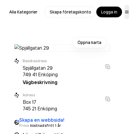
Alla Kategorier
Skapa företagskonto
Logga in
Öppna karta
Besöksadress
Spjällgatan 29
749 41
Enköping
Vägbeskrivning
Adress
Box
17
745 21
Enköping
Skapa en webbsida!
Prova
kostnadsfritt 1 år