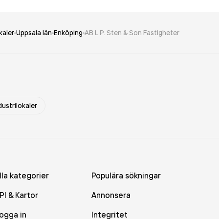
kaler
Uppsala län
Enköping
AB L.P. Sten & Son Fastigheter
dustrilokaler
lla kategorier
Populära sökningar
PI & Kartor
Annonsera
ogga in
Integritet