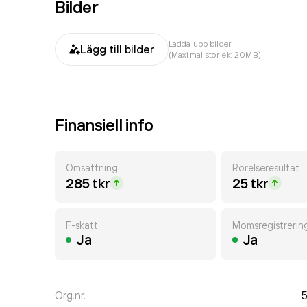
Bilder
Ladda upp bilder
Lägg till bilder
(Maximal storlek: 20MB)
Finansiell info
Omsättning
Rörelseresultat
285 tkr
25 tkr
F-skatt
Momsregistrerin
Ja
Ja
Org.nr.