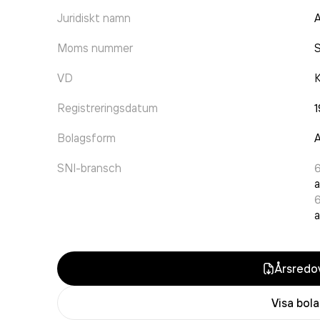
Juridiskt namn
A
Moms nummer
VD
K
Registreringsdatum
Bolagsform
A
SNI-bransch
a
a
Årsredov
Visa bol