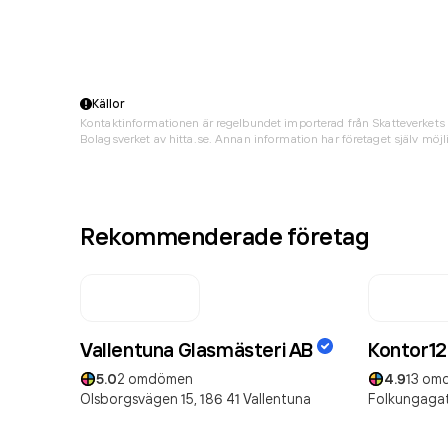
Källor
Kontaktinformationen är regelbundet importerad från Skatteverkets 
Bolagsverket av hitta.se. Annan information har företaget själv möjli
Rekommenderade företag
Vallentuna Glasmästeri AB
Kontor1
5.0
2
omdömen
4.9
13
om
Olsborgsvägen 15,
186 41
Vallentuna
Folkungagat