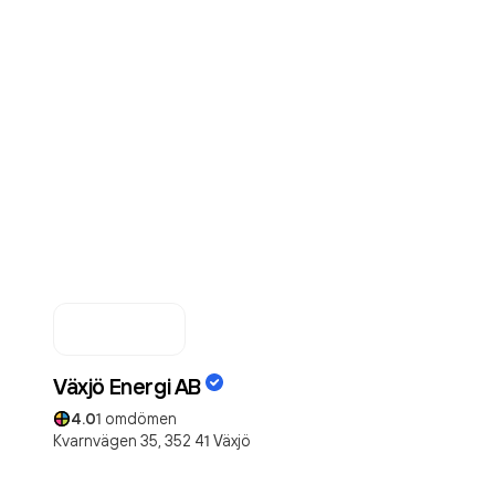
Växjö Energi AB
4.0
1
omdömen
Kvarnvägen 35,
352 41
Växjö