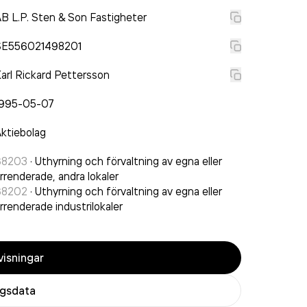
B L.P. Sten & Son Fastigheter
SE556021498201
arl Rickard Pettersson
1995-05-07
ktiebolag
68203
·
Uthyrning och förvaltning av egna eller
rrenderade, andra lokaler
68202
·
Uthyrning och förvaltning av egna eller
rrenderade industrilokaler
isningar
agsdata