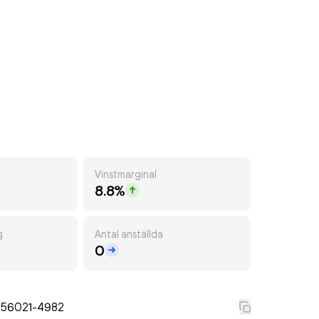
Vinstmarginal
8.8%
g
Antal anställda
0
556021-4982