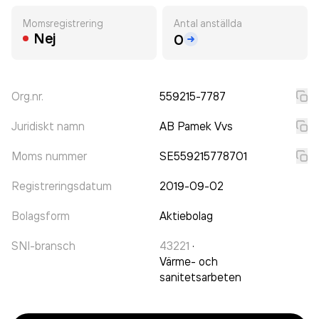
Momsregistrering
Antal anställda
Nej
0
Org.nr.
559215-7787
Juridiskt namn
AB Pamek Vvs
Moms nummer
SE559215778701
Registreringsdatum
2019-09-02
Bolagsform
Aktiebolag
SNI-bransch
43221
·
Värme- och
sanitetsarbeten