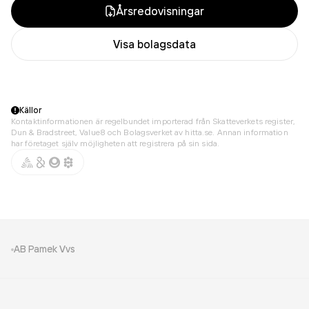
Årsredovisningar
Visa bolagsdata
Källor
Kontaktinformationen är regelbundet importerad från Skatteverkets register,
Dun & Bradstreet, Value8 och Bolagsverket av hitta.se. Annan information
har företaget själv möjligheten att registrera på sin sida.
AB Pamek Vvs