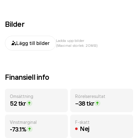
Bilder
Ladda upp bilder
Lägg till bilder
(Maximal storlek: 20MB)
Finansiell info
Omsättning
Rörelseresultat
52 tkr
−38 tkr
Vinstmarginal
F-skatt
Nej
-73.1%