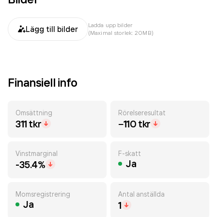
Ladda upp bilder
Lägg till bilder
(Maximal storlek: 20MB)
Finansiell info
Omsättning
Rörelseresultat
311 tkr
−110 tkr
Vinstmarginal
F-skatt
Ja
-35.4%
Momsregistrering
Antal anställda
Ja
1