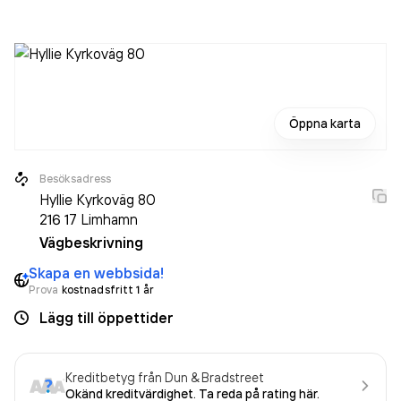
med 1 person sedan 2024 då det jobbade 2 personer på
företaget. Bolaget är ett aktiebolag som varit aktivt sedan
2022. AB Pling & Plong
omsatte 311 000,00 kr
senaste
räkenskapsåret (2025).
Öppna karta
Besöksadress
Hyllie Kyrkoväg 80
216 17
Limhamn
Vägbeskrivning
Skapa en webbsida!
Prova
kostnadsfritt 1 år
Lägg till öppettider
Kreditbetyg från Dun & Bradstreet
Okänd kreditvärdighet. Ta reda på rating här.