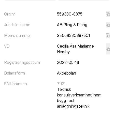
Org.nr.
559380-8875
Juridiskt namn
AB Pling & Plong
Moms nummer
SE559380887501
VD
Cecilia Åsa Marianne
Hemby
Registreringsdatum
2022-05-16
Bolagsform
Aktiebolag
SNI-bransch
71121
·
Teknisk
konsultverksamhet inom
bygg- och
anläggningsteknik