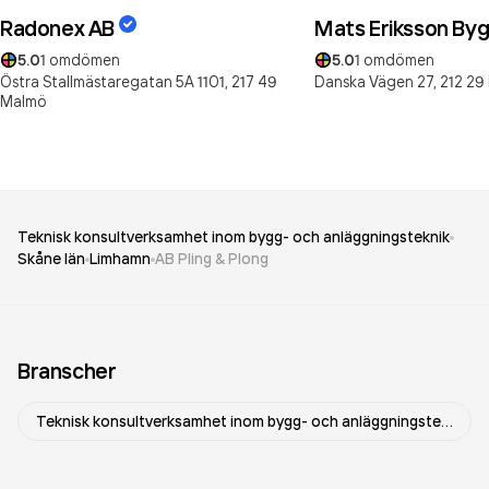
Radonex AB
Mats Eriksson By
5.0
1
omdömen
5.0
1
omdömen
Östra Stallmästaregatan 5A 1101,
217 49
Danska Vägen 27,
212 29
Malmö
Teknisk konsultverksamhet inom bygg- och anläggningsteknik
Skåne län
Limhamn
AB Pling & Plong
Branscher
Teknisk konsultverksamhet inom bygg- och anläggningsteknik