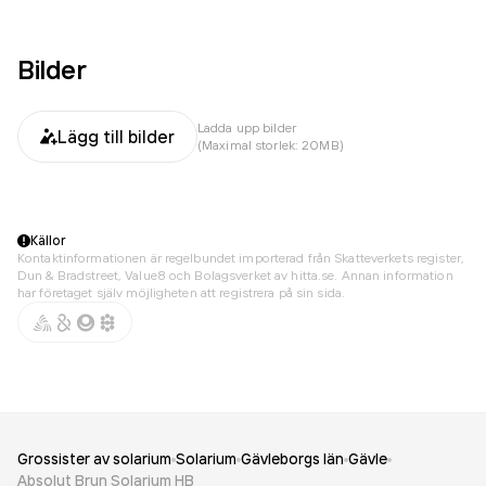
Bilder
Ladda upp bilder
Lägg till bilder
(Maximal storlek: 20MB)
Källor
Kontaktinformationen är regelbundet importerad från Skatteverkets register,
Dun & Bradstreet, Value8 och Bolagsverket av hitta.se. Annan information
har företaget själv möjligheten att registrera på sin sida.
Grossister av solarium
Solarium
Gävleborgs län
Gävle
Absolut Brun Solarium HB