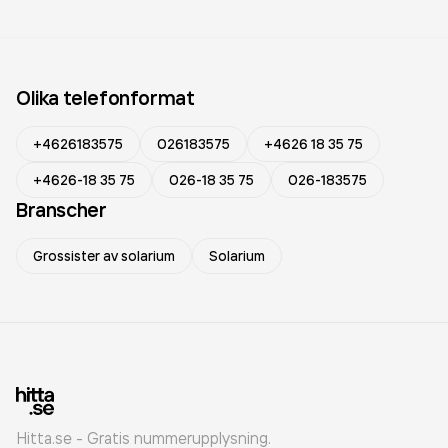
Olika telefonformat
+4626183575
026183575
+4626 18 35 75
+4626-18 35 75
026-18 35 75
026-183575
Branscher
Grossister av solarium
Solarium
Hitta.se - Gratis nummerupplysning.