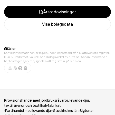
Årsredovisningar
Visa bolagsdata
Källor
Kontaktinformationen är regelbundet importerad från Skatteverkets register,
Dun & Bradstreet, Value8 och Bolagsverket av hitta.se. Annan information
har företaget själv möjligheten att registrera på sin sida.
Provisionshandel med jordbruksråvaror, levande djur,
textilråvaror och textilhalvfabrikat
Partihandel med levande djur
Stockholms län
Sigtuna