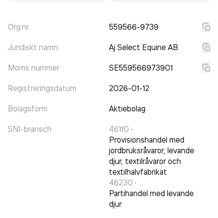
Org.nr.
559566-9739
Juridiskt namn
Aj Select Equine AB
Moms nummer
SE559566973901
Registreringsdatum
2026-01-12
Bolagsform
Aktiebolag
SNI-bransch
46110
·
Provisionshandel med
jordbruksråvaror, levande
djur, textilråvaror och
textilhalvfabrikat
46230
·
Partihandel med levande
djur