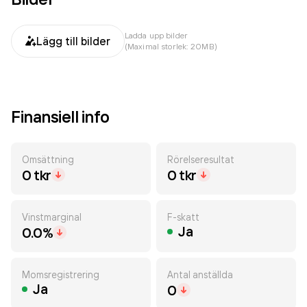
Ladda upp bilder
Lägg till bilder
(Maximal storlek: 20MB)
Finansiell info
Omsättning
Rörelseresultat
0 tkr
0 tkr
Vinstmarginal
F-skatt
Ja
0.0%
Momsregistrering
Antal anställda
Ja
0