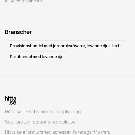
Aj Select Equine AB
Branscher
Provisionshandel med jordbruksråvaror, levande djur, textilråvaror och textilhalvfabrikat
Partihandel med levande djur
Hitta.se - Gratis nummerupplysning.
Sök företag, personer och platser.
Hitta telefonnummer, adresser, företagsinfo mm.