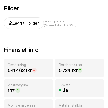
Bilder
Ladda upp bilder
Lägg till bilder
(Maximal storlek: 20MB)
Finansiell info
Omsättning
Rörelseresultat
541 462 tkr
5 734 tkr
Vinstmarginal
F-skatt
Ja
1.1%
Momsregistrering
Antal anställda