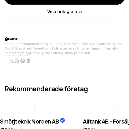
Visa bolagsdata
Källor
Kontaktinformationen är regelbundet importerad från Skatteverkets register,
Dun & Bradstreet, Value8 och Bolagsverket av hitta.se. Annan information
har företaget själv möjligheten att registrera på sin sida.
Rekommenderade företag
Smörjteknik Norden AB
Alltank AB - Försä