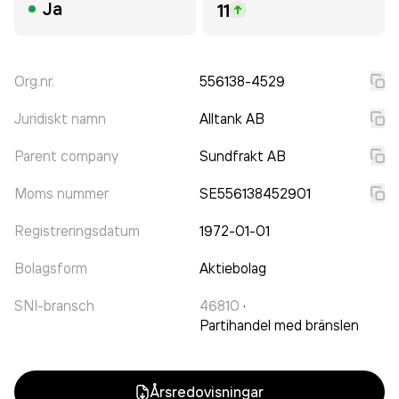
Ja
11
Org.nr.
556138-4529
Juridiskt namn
Alltank AB
Parent company
Sundfrakt AB
Moms nummer
SE556138452901
Registreringsdatum
1972-01-01
Bolagsform
Aktiebolag
SNI-bransch
46810
·
Partihandel med bränslen
Årsredovisningar