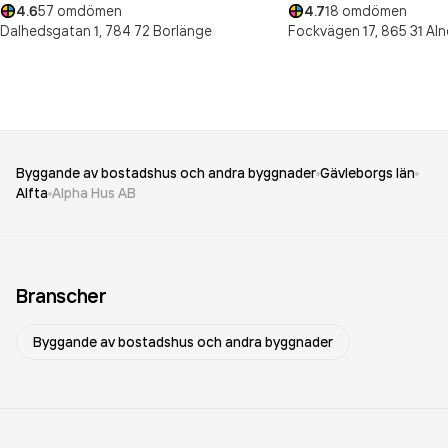
4.6
57
omdömen
4.7
18
omdömen
Dalhedsgatan 1,
784 72
Borlänge
Fockvägen 17,
865 31
Aln
Byggande av bostadshus och andra byggnader
Gävleborgs län
Alfta
Alpha Hus AB
Branscher
Byggande av bostadshus och andra byggnader