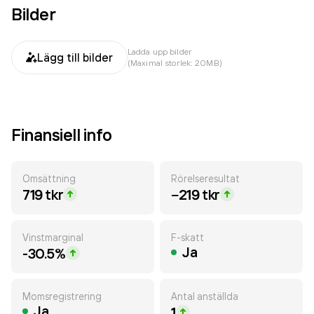
Bilder
Ladda upp bilder
Lägg till bilder
(Maximal storlek: 20MB)
Finansiell info
Omsättning
Rörelseresultat
719 tkr
−219 tkr
Vinstmarginal
F-skatt
Ja
-30.5%
Momsregistrering
Antal anställda
Ja
1