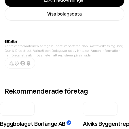
Årsredovisningar
Visa bolagsdata
Källor
Kontaktinformationen är regelbundet importerad från Skatteverkets register,
Dun & Bradstreet, Value8 och Bolagsverket av hitta.se. Annan information
har företaget själv möjligheten att registrera på sin sida.
Rekommenderade företag
Byggbolaget Borlänge AB
Alviks Byggentre