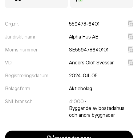
Org.nr.
559478-6401
Juridiskt namn
Alpha Hus AB
Moms nummer
SE559478640101
VD
Anders Olof Svessar
Registreringsdatum
2024-04-05
Bolagsform
Aktiebolag
SNI-bransch
41000
·
Byggande av bostadshus
och andra byggnader