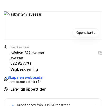
Alpha Hus AB
omsatte 719 000,00 kr
senaste
räkenskapsåret (2025).
Öppna karta
Besöksadress
Näsbyn 247 svessar
svessar
822 92
Alfta
Vägbeskrivning
Skapa en webbsida!
Prova
kostnadsfritt 1 år
Lägg till öppettider
Kreditbetyg från Dun & Bradstreet