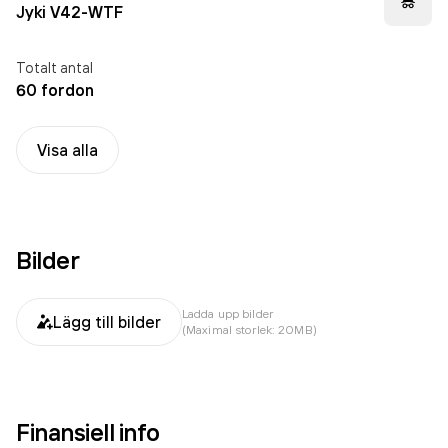
Jyki V42-WTF
Totalt antal
60 fordon
Visa alla
Bilder
Ladda upp bilder
Lägg till bilder
(Maximal storlek: 20MB)
Finansiell info