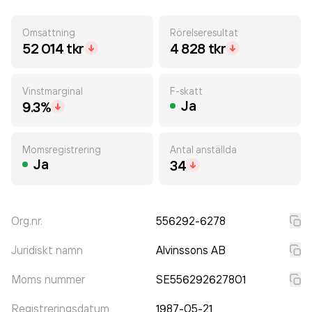
Omsättning
Rörelseresultat
52 014 tkr
4 828 tkr
Vinstmarginal
F-skatt
Ja
9.3%
Momsregistrering
Antal anställda
Ja
34
Org.nr.
556292-6278
Juridiskt namn
Alvinssons AB
Moms nummer
SE556292627801
Registreringsdatum
1987-05-21