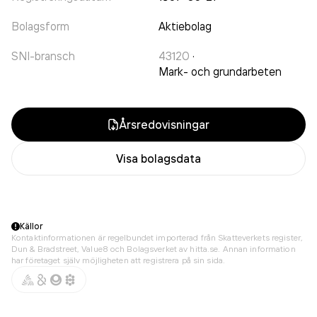
Bolagsform
Aktiebolag
SNI-bransch
43120
·
Mark- och grundarbeten
Årsredovisningar
Visa bolagsdata
Källor
Kontaktinformationen är regelbundet importerad från Skatteverkets register,
Dun & Bradstreet, Value8 och Bolagsverket av hitta.se. Annan information
har företaget själv möjligheten att registrera på sin sida.