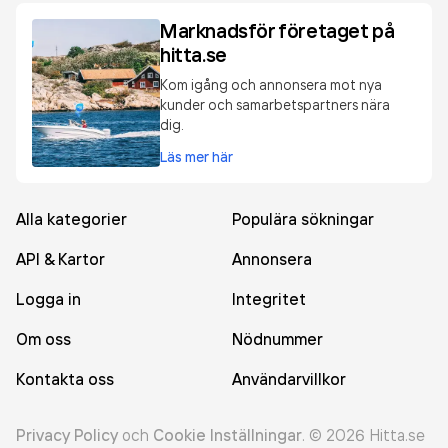
Marknadsför företaget på
hitta.se
Kom igång och annonsera mot nya
kunder och samarbetspartners nära
dig.
Läs mer här
Alla kategorier
Populära sökningar
API & Kartor
Annonsera
Logga in
Integritet
Om oss
Nödnummer
Kontakta oss
Användarvillkor
Privacy Policy
och
Cookie Inställningar
.
©
2026
Hitta.se