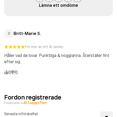
Lämna ett omdöme
Britt-Marie S.
B
för mer än ett år sedan
Håller vad de lovar. Punktliga & noggranna. Återställer fint
efter sig.
0
0
Fordon registrerade
Presenterat av
Senaste införskaffat