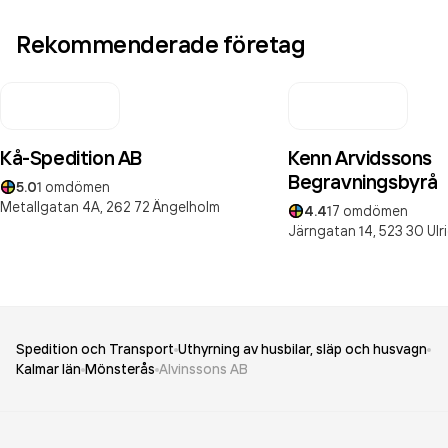
Rekommenderade företag
Kå-Spedition AB
Kenn Arvidssons
Begravningsbyrå
5.0
1
omdömen
Metallgatan 4A,
262 72
Ängelholm
4.4
17
omdömen
Järngatan 14,
523 30
Ul
Spedition och Transport
Uthyrning av husbilar, släp och husvagn
Kalmar län
Mönsterås
Alvinssons AB