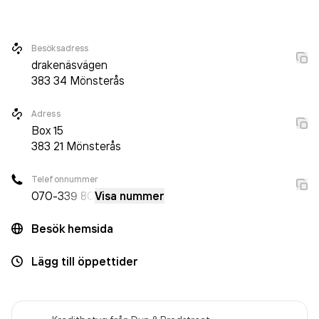
personer på företaget. Bolaget är ett aktiebolag som varit
aktivt sedan 1987. Alvinssons AB
omsatte
52 014 000,00 kr
Besöksadress
senaste räkenskapsåret (2025).
drakenäsvägen
383 34
Mönsterås
Adress
Box
15
383 21
Mönsterås
Telefonnummer
070-
339 80
Visa nummer
Besök hemsida
Lägg till öppettider