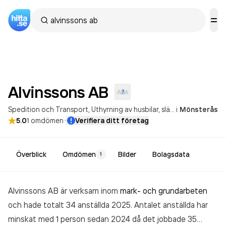
Alvinssons
AB
Spedition och Transport
Uthyrning av husbilar, släp och husvagn
i
Mönsterås
·
5.0
1
omdömen
Verifiera ditt företag
Överblick
Omdömen
Bilder
Bolagsdata
1
Alvinssons AB är verksam inom
mark- och grundarbeten
och hade totalt 34 anställda 2025. Antalet anställda har
minskat med 1 person sedan 2024 då det jobbade 35