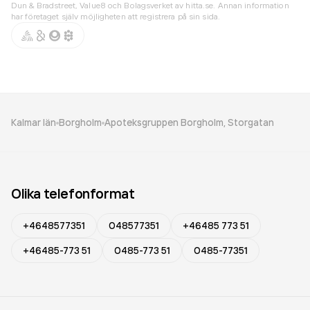
Dun & Bradstreet, Value8 och Bolagsverket av hitta.se. Annan information
har företaget själv möjligheten att registrera på sin sida.
Kalmar län
Borgholm
Apoteksgruppen Borgholm, Storgatan
Olika telefonformat
+4648577351
048577351
+46485 773 51
+46485-773 51
0485-773 51
0485-77351