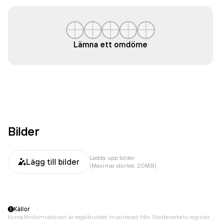
Lämna ett omdöme
Bilder
Ladda upp bilder
Lägg till bilder
(Maximal storlek: 20MB)
Källor
Kontaktinformationen är regelbundet importerad från Skatteverkets register,