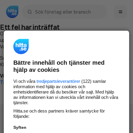
Sök namn, gata, ort, telefon, företag, sökord
Ett fel har inträffat
Om du vill kan du
kontakta hitta.se
och beskriva hur felet
uppstod så att vi lättare och snabbare kan avhjälpa det.
Vänligen försök med följande:
Surfa till
www.hitta.se
Bättre innehåll och tjänster med
Klicka på
Tillbaka-knappen
i webbläsaren och försök igen
hjälp av cookies
Vi beklagar besväret!
Vi och våra
tredjepartsleverantörer
(122) samlar
Till startsidan
information med hjälp av cookies och
enhetsidentifierare då du besöker vår sajt. Med hjälp
av informationen kan vi utveckla vårt innehåll och våra
tjänster.
Hitta.se och dess partners kräver samtycke för
följande:
Syften
Hitta.se - Gratis nummerupplysning.