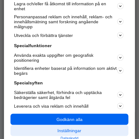
Lagra och/eller få åtkomst till information på en
Sök företag, personer och platser.
enhet
Personanpassad reklam och innehåll, reklam- och
Hitta telefonnummer, adresser, företagsinfo mm.
innehållsmätning samt forskning angående
målgrupp
Utveckla och förbättra tjänster
Marknadsför företaget
på hitta.se
Specialfunktioner
Använda exakta uppgifter om geografisk
Kom igång och annonsera mot
positionering
nya kunder och
Identifiera enheter baserat på information som aktivt
samarbetspartners nära dig.
begärs
Läs mer här
Specialsyften
Säkerställa säkerhet, förhindra och upptäcka
Alla kategorier
Populära sökningar
bedrägerier samt åtgärda fel
Leverera och visa reklam och innehåll
API & Kartor
Annonsera
Logga in
Integritet
Godkänn alla
Om oss
Nödnummer
Inställningar
Dataskydd