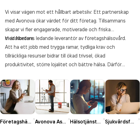
Vi visar vägen mot ett hållbart arbetsliv: Ett partnerskap
med Avonova ökar värdet för ditt företag. Tillsammans
skapar vi fler engagerade, motiverade och friska
medarbetare.
Vi är Nordens ledande leverantör av företagshälsovård.
Att ha ett jobb med trygga ramar, tydliga krav och
tillräckliga resurser bidrar till ökad trivsel, ökad
produktivitet, större lojalitet och bättre hälsa. Därför
arbetar Avonova förebyggande för att skapa ett
hälsosammare arbetsliv för medarbetarna, företaget och
samhället. Vi är godkända för att bedriva
företagshälsovård och har drygt 7000 företagskunder i
Sverige.
Företagshälsa
Avonova Assist
Hälsotjänster
Sjukvårdsförsäkring