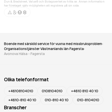
Dun & Bradstreet, Value8 och Bolagsverket av hitta.se. Annan information
har företaget själv möjligheten att registrera på sin sida.
Boende med särskild service för vuxna med missbruksproblem
Organisationstjänster
Västmanlands län
Fagersta
Avonova Hälsa - Fagersta
Olika telefonformat
+46108104010
0108104010
+4610 810 40 10
+4610-810 40 10
010-810 40 10
010-8104010
Branscher