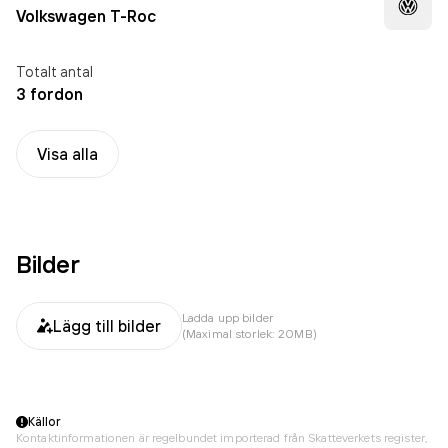
Volkswagen T-Roc
Totalt antal
3 fordon
Visa alla
Bilder
Ladda upp bilder
Lägg till bilder
(Maximal storlek: 20MB)
Källor
Kontaktinformationen är regelbundet importerad från Skatteverkets register,