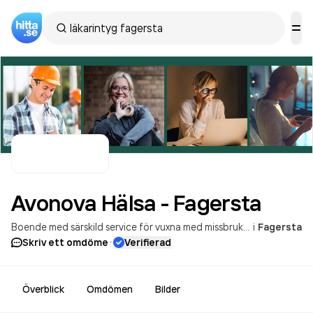
Avonova Hälsa -
Fagersta
Boende med särskild service för vuxna med missbruksproblem
i
Fagersta
Organ
·
Skriv ett omdöme
Verifierad
Överblick
Omdömen
Bilder