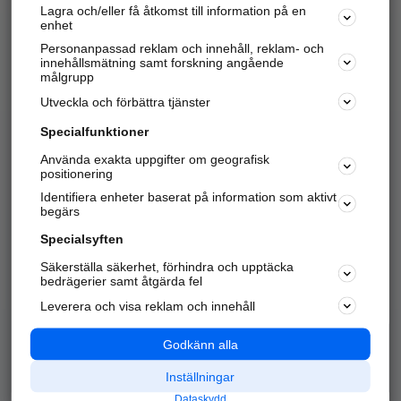
Lagra och/eller få åtkomst till information på en
Sök företag, personer och platser.
enhet
Personanpassad reklam och innehåll, reklam- och
Hitta telefonnummer, adresser, företagsinfo mm.
innehållsmätning samt forskning angående
målgrupp
Utveckla och förbättra tjänster
Marknadsför företaget
på hitta.se
Specialfunktioner
Använda exakta uppgifter om geografisk
Kom igång och annonsera mot
positionering
nya kunder och
Identifiera enheter baserat på information som aktivt
samarbetspartners nära dig.
begärs
Läs mer här
Specialsyften
Säkerställa säkerhet, förhindra och upptäcka
Alla kategorier
Populära sökningar
bedrägerier samt åtgärda fel
Leverera och visa reklam och innehåll
API & Kartor
Annonsera
Logga in
Integritet
Godkänn alla
Om oss
Nödnummer
Inställningar
Dataskydd