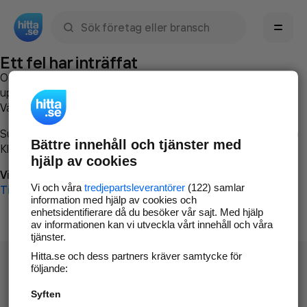
Sök namn, gata, ort, telefon, företag, sökord
Ett fel har inträffat
Om du vill kan du
kontakta hitta.se
och beskriva hur felet
uppstod så att vi lättare och snabbare kan avhjälpa det.
Vänligen försök med följande:
Surfa till
www.hitta.se
Bättre innehåll och tjänster med
Klicka på
Tillbaka-knappen
i webbläsaren och försök igen
hjälp av cookies
Vi beklagar besväret!
Vi och våra
tredjepartsleverantörer
(122) samlar
Till startsidan
information med hjälp av cookies och
enhetsidentifierare då du besöker vår sajt. Med hjälp
av informationen kan vi utveckla vårt innehåll och våra
tjänster.
Hitta.se och dess partners kräver samtycke för
följande:
Syften
Hitta.se - Gratis nummerupplysning.