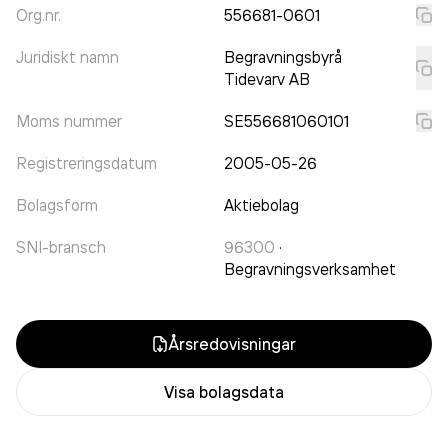
Org.nr.
556681-0601
Juridiskt namn
Begravningsbyrå
Tidevarv AB
Moms nummer
SE556681060101
Registreringsdatum
2005-05-26
Bolagsform
Aktiebolag
SNI-bransch
96300
·
Begravningsverksamhet
Årsredovisningar
Visa bolagsdata