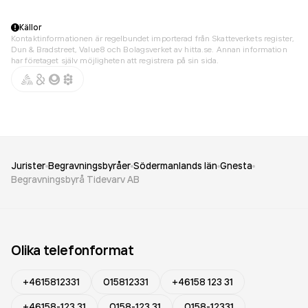
Källor
Kontaktinformationen är regelbundet importerad från Skatteverkets register,
Dun & Bradstreet, Value8 och Bolagsverket av hitta.se. Annan information
har företaget själv möjligheten att registrera på sin sida.
Jurister
Begravningsbyråer
Södermanlands län
Gnesta
Begravningsbyrå Tidevarv AB
Olika telefonformat
+4615812331
015812331
+46158 123 31
+46158-123 31
0158-123 31
0158-12331