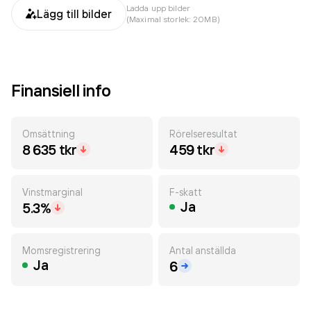
Ladda upp bilder
Lägg till bilder
(Maximal storlek: 20MB)
Finansiell info
Omsättning
Rörelseresultat
8 635 tkr
459 tkr
Vinstmarginal
F-skatt
Ja
5.3%
Momsregistrering
Antal anställda
Ja
6