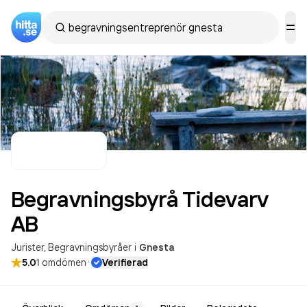
Begravningsbyrå Tidevarv
AB
Jurister
Begravningsbyråer
i
Gnesta
·
5.0
1
omdömen
Verifierad