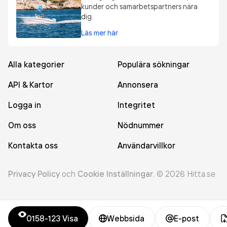
kunder och samarbetspartners nära
dig.
Läs mer här
Alla kategorier
Populära sökningar
API & Kartor
Annonsera
Logga in
Integritet
Om oss
Nödnummer
Kontakta oss
Användarvillkor
Privacy Policy
och
Cookie Inställningar
.
©
2026
Hitta.se
0158-123
Visa
Webbsida
E-post