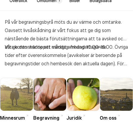
Överblick
Omdömen
Bilder
Bolagsdata
1
På vår begravningsbyrå möts du av värme och omtanke.
Oavsett livsåskådning är vårt fokus att ge dig som
närstående de bästa förutsättningarna att ta avsked och
att ge den avlidne ett värdigt omhändertagande.
Våra kontor har öppet måndag-fredag: 10.00-16.00. Övriga
tider efter överenskommelse (avvikelser är beroende på
begravningstider och hembesök den aktuella dagen). För
att undvika att kontoret är obemannat, ring gärna och
boka tid. Har ni svårt att komma till oss, gör vi även
hembesök inom Sörmland eller så tar vi det digitalt.
Minnesrum
Begravning
Juridik
Om oss