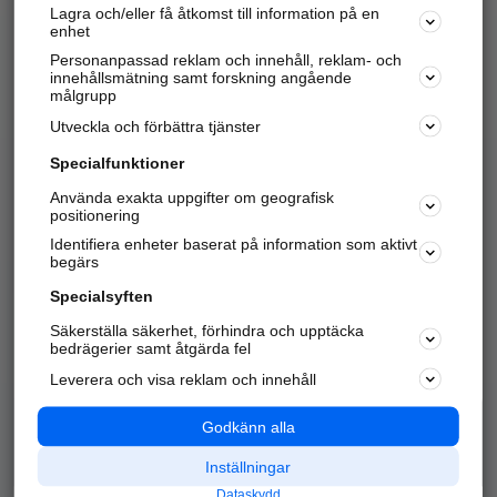
Lagra och/eller få åtkomst till information på en
Sök företag, personer och platser.
enhet
Personanpassad reklam och innehåll, reklam- och
Hitta telefonnummer, adresser, företagsinfo mm.
innehållsmätning samt forskning angående
målgrupp
Utveckla och förbättra tjänster
Marknadsför företaget
på hitta.se
Specialfunktioner
Använda exakta uppgifter om geografisk
Kom igång och annonsera mot
positionering
nya kunder och
Identifiera enheter baserat på information som aktivt
samarbetspartners nära dig.
begärs
Läs mer här
Specialsyften
Säkerställa säkerhet, förhindra och upptäcka
Alla kategorier
Populära sökningar
bedrägerier samt åtgärda fel
Leverera och visa reklam och innehåll
API & Kartor
Annonsera
Logga in
Integritet
Godkänn alla
Om oss
Nödnummer
Inställningar
Dataskydd