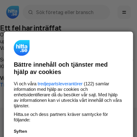
Sök namn, gata, ort, telefon, företag, sökord
Ett fel har inträffat
Om du vill kan du
kontakta hitta.se
och beskriva hur felet
uppstod så att vi lättare och snabbare kan avhjälpa det.
Vänligen försök med följande:
Surfa till
www.hitta.se
Bättre innehåll och tjänster med
Klicka på
Tillbaka-knappen
i webbläsaren och försök igen
hjälp av cookies
Vi beklagar besväret!
Vi och våra
tredjepartsleverantörer
(122) samlar
Till startsidan
information med hjälp av cookies och
enhetsidentifierare då du besöker vår sajt. Med hjälp
av informationen kan vi utveckla vårt innehåll och våra
tjänster.
Hitta.se och dess partners kräver samtycke för
följande:
Syften
Hitta.se - Gratis nummerupplysning.