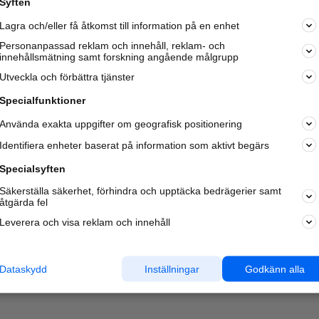
Syften
Kom igång och annonsera mot
Lagra och/eller få åtkomst till information på en enhet
nya kunder och
samarbetspartners nära dig.
Personanpassad reklam och innehåll, reklam- och
innehållsmätning samt forskning angående målgrupp
Läs mer här
Utveckla och förbättra tjänster
Specialfunktioner
Använda exakta uppgifter om geografisk positionering
Identifiera enheter baserat på information som aktivt begärs
Specialsyften
Säkerställa säkerhet, förhindra och upptäcka bedrägerier samt
åtgärda fel
Leverera och visa reklam och innehåll
Dataskydd
Inställningar
Godkänn alla