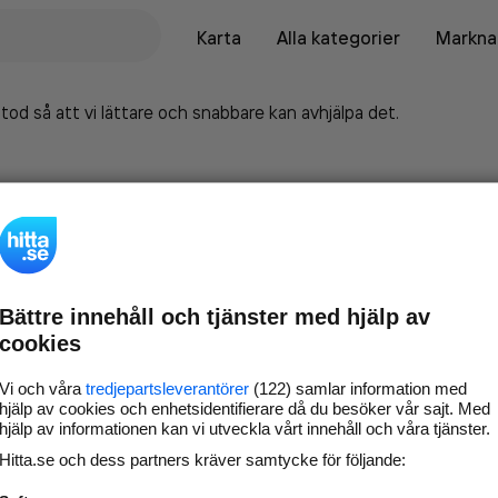
Karta
Alla kategorier
Marknad
tod så att vi lättare och snabbare kan avhjälpa det.
Bättre innehåll och tjänster med hjälp av
cookies
Vi och våra
tredjepartsleverantörer
(122) samlar information med
hjälp av cookies och enhetsidentifierare då du besöker vår sajt. Med
hjälp av informationen kan vi utveckla vårt innehåll och våra tjänster.
Marknadsför företaget på
Hitta.se och dess partners kräver samtycke för följande:
hitta.se