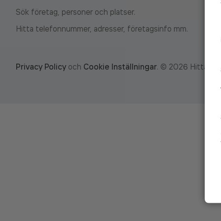
Sök företag, personer och platser.
Hitta telefonnummer, adresser, företagsinfo mm.
Privacy Policy
och
Cookie Inställningar
.
©
2026
Hitta.se