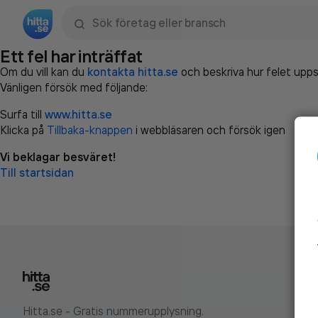
Sök namn, gata, ort, telefon, företag, sökord
Ett fel har inträffat
Om du vill kan du
kontakta hitta.se
och beskriva hur felet upps
Vänligen försök med följande:
Surfa till
www.hitta.se
Klicka på
Tillbaka-knappen
i webbläsaren och försök igen
Vi beklagar besväret!
Till startsidan
Hitta.se - Gratis nummerupplysning.