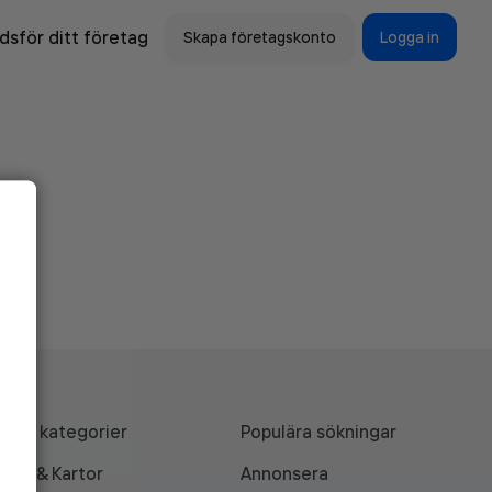
sför ditt företag
Skapa företagskonto
Logga in
Alla kategorier
Populära sökningar
API & Kartor
Annonsera