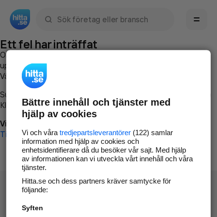
Sök namn, gata, ort, telefon, företag, sökord
Ett fel har inträffat
Om du vill kan du
kontakta hitta.se
och beskriva hur felet
uppstod så att vi lättare och snabbare kan avhjälpa det.
Vänligen försök med följande:
Surfa till
www.hitta.se
Bättre innehåll och tjänster med
Klicka på
Tillbaka-knappen
i webbläsaren och försök igen
hjälp av cookies
Vi beklagar besväret!
Vi och våra
tredjepartsleverantörer
(122) samlar
Till startsidan
information med hjälp av cookies och
enhetsidentifierare då du besöker vår sajt. Med hjälp
av informationen kan vi utveckla vårt innehåll och våra
tjänster.
Hitta.se och dess partners kräver samtycke för
följande:
Syften
Hitta.se - Gratis nummerupplysning.