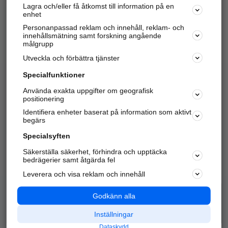
Lagra och/eller få åtkomst till information på en
Sök företag, personer och platser.
enhet
Personanpassad reklam och innehåll, reklam- och
Hitta telefonnummer, adresser, företagsinfo mm.
innehållsmätning samt forskning angående
målgrupp
Utveckla och förbättra tjänster
Marknadsför företaget
på hitta.se
Specialfunktioner
Använda exakta uppgifter om geografisk
Kom igång och annonsera mot
positionering
nya kunder och
Identifiera enheter baserat på information som aktivt
samarbetspartners nära dig.
begärs
Läs mer här
Specialsyften
Säkerställa säkerhet, förhindra och upptäcka
Alla kategorier
Populära sökningar
bedrägerier samt åtgärda fel
Leverera och visa reklam och innehåll
API & Kartor
Annonsera
Logga in
Integritet
Godkänn alla
Om oss
Nödnummer
Inställningar
Dataskydd