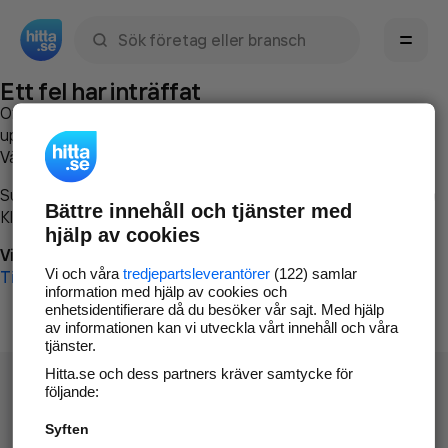
Sök namn, gata, ort, telefon, företag, sökord
Ett fel har inträffat
Om du vill kan du
kontakta hitta.se
och beskriva hur felet
uppstod så att vi lättare och snabbare kan avhjälpa det.
Vänligen försök med följande:
Surfa till
www.hitta.se
Bättre innehåll och tjänster med
Klicka på
Tillbaka-knappen
i webbläsaren och försök igen
hjälp av cookies
Vi beklagar besväret!
Vi och våra
tredjepartsleverantörer
(122) samlar
Till startsidan
information med hjälp av cookies och
enhetsidentifierare då du besöker vår sajt. Med hjälp
av informationen kan vi utveckla vårt innehåll och våra
tjänster.
Hitta.se och dess partners kräver samtycke för
följande:
Syften
Hitta.se - Gratis nummerupplysning.