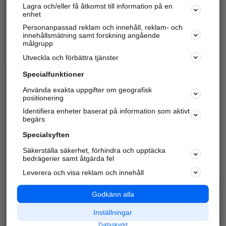
Lagra och/eller få åtkomst till information på en
Sök företag, personer och platser.
enhet
Personanpassad reklam och innehåll, reklam- och
Hitta telefonnummer, adresser, företagsinfo mm.
innehållsmätning samt forskning angående
målgrupp
Utveckla och förbättra tjänster
Marknadsför företaget
på hitta.se
Specialfunktioner
Använda exakta uppgifter om geografisk
Kom igång och annonsera mot
positionering
nya kunder och
Identifiera enheter baserat på information som aktivt
samarbetspartners nära dig.
begärs
Läs mer här
Specialsyften
Säkerställa säkerhet, förhindra och upptäcka
Alla kategorier
Populära sökningar
bedrägerier samt åtgärda fel
Leverera och visa reklam och innehåll
API & Kartor
Annonsera
Logga in
Integritet
Godkänn alla
Om oss
Nödnummer
Inställningar
Dataskydd