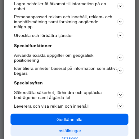
Lagra och/eller få åtkomst till information på en
Sök företag, personer och platser.
enhet
Personanpassad reklam och innehåll, reklam- och
Hitta telefonnummer, adresser, företagsinfo mm.
innehållsmätning samt forskning angående
målgrupp
Utveckla och förbättra tjänster
Marknadsför företaget
på hitta.se
Specialfunktioner
Använda exakta uppgifter om geografisk
Kom igång och annonsera mot
positionering
nya kunder och
Identifiera enheter baserat på information som aktivt
samarbetspartners nära dig.
begärs
Läs mer här
Specialsyften
Säkerställa säkerhet, förhindra och upptäcka
Alla kategorier
Populära sökningar
bedrägerier samt åtgärda fel
Leverera och visa reklam och innehåll
API & Kartor
Annonsera
Logga in
Integritet
Godkänn alla
Om oss
Nödnummer
Inställningar
Dataskydd