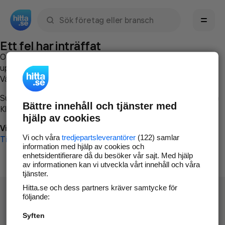
Sök namn, gata, ort, telefon, företag, sökord
Ett fel har inträffat
Om du vill kan du
kontakta hitta.se
och beskriva hur felet
uppstod så att vi lättare och snabbare kan avhjälpa det.
Vänligen försök med följande:
Surfa till
www.hitta.se
Bättre innehåll och tjänster med
Klicka på
Tillbaka-knappen
i webbläsaren och försök igen
hjälp av cookies
Vi beklagar besväret!
Vi och våra
tredjepartsleverantörer
(122) samlar
Till startsidan
information med hjälp av cookies och
enhetsidentifierare då du besöker vår sajt. Med hjälp
av informationen kan vi utveckla vårt innehåll och våra
tjänster.
Hitta.se och dess partners kräver samtycke för
följande:
Syften
Hitta.se - Gratis nummerupplysning.