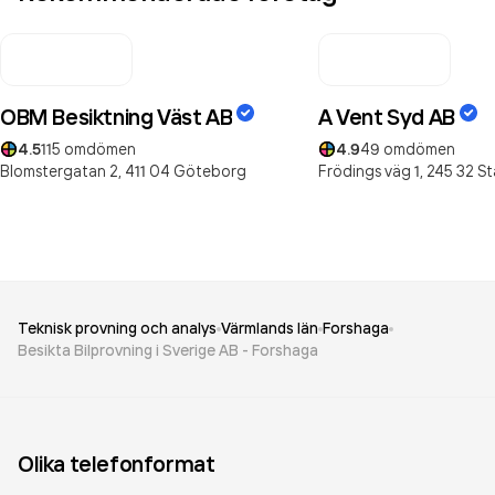
OBM Besiktning Väst AB
A Vent Syd AB
4.5
115
omdömen
4.9
49
omdömen
Blomstergatan 2,
411 04
Göteborg
Frödings väg 1,
245 32
St
Teknisk provning och analys
Värmlands län
Forshaga
Besikta Bilprovning i Sverige AB - Forshaga
Olika telefonformat