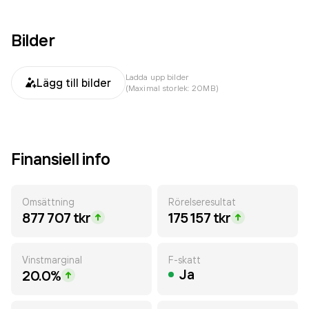
Bilder
Ladda upp bilder
Lägg till bilder
(Maximal storlek: 20MB)
Finansiell info
Omsättning
Rörelseresultat
877 707 tkr
175 157 tkr
Vinstmarginal
F-skatt
Ja
20.0%