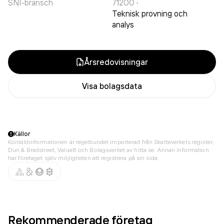
SNI-bransch
71200
·
Teknisk provning och
analys
Årsredovisningar
Visa bolagsdata
Källor
Kontaktinformationen är regelbundet importerad från Skatteverkets register,
Dun & Bradstreet, Value8 och Bolagsverket av hitta.se. Annan information
har företaget själv möjligheten att registrera på sin sida.
Rekommenderade företag