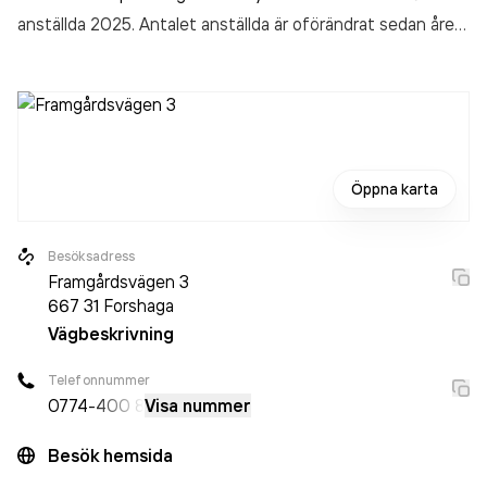
anställda 2025. Antalet anställda är oförändrat sedan året
innan. Bolaget är ett aktiebolag som varit aktivt sedan
2011. Besikta Bilprovning i Sverige AB - Forshaga
omsatte
877 707 000,00 kr
senaste räkenskapsåret (2025).
Öppna karta
Besöksadress
Framgårdsvägen 3
667 31
Forshaga
Vägbeskrivning
Telefonnummer
0774
-400 8
Visa nummer
Besök hemsida