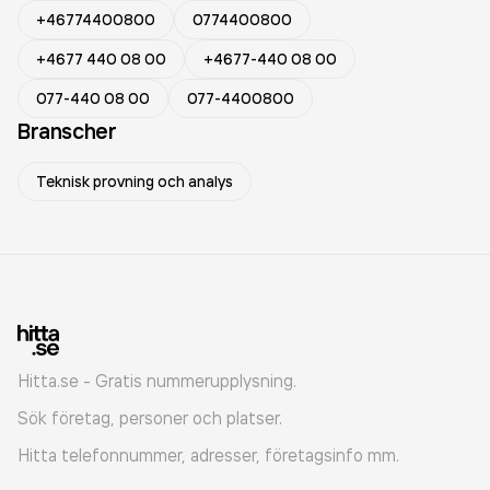
+46774400800
0774400800
+4677 440 08 00
+4677-440 08 00
077-440 08 00
077-4400800
Branscher
Teknisk provning och analys
Hitta.se - Gratis nummerupplysning.
Sök företag, personer och platser.
Hitta telefonnummer, adresser, företagsinfo mm.