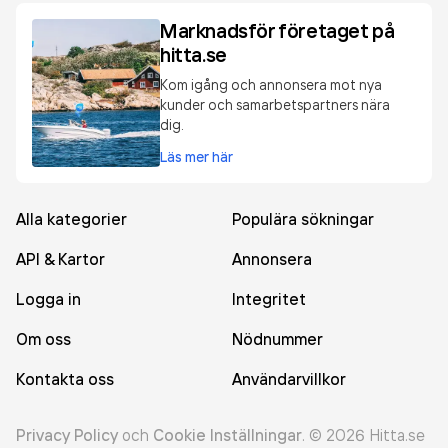
Marknadsför företaget på
hitta.se
Kom igång och annonsera mot nya
kunder och samarbetspartners nära
dig.
Läs mer här
Alla kategorier
Populära sökningar
API & Kartor
Annonsera
Logga in
Integritet
Om oss
Nödnummer
Kontakta oss
Användarvillkor
Privacy Policy
och
Cookie Inställningar
.
©
2026
Hitta.se