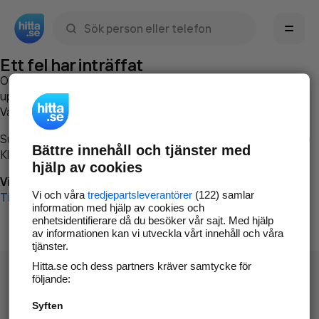
Sök namn, gata, ort, telefon, företag, sökord
Ett fel har inträffat
Om du vill kan du
kontakta hitta.se
och beskriva hur felet
uppstod så att vi lättare och snabbare kan avhjälpa det.
Vänligen försök med följande:
Surfa till
www.hitta.se
Bättre innehåll och tjänster med
Klicka på
Tillbaka-knappen
i webbläsaren och försök igen
hjälp av cookies
Vi beklagar besväret!
Vi och våra
tredjepartsleverantörer
(122) samlar
Till startsidan
information med hjälp av cookies och
enhetsidentifierare då du besöker vår sajt. Med hjälp
av informationen kan vi utveckla vårt innehåll och våra
tjänster.
Hitta.se och dess partners kräver samtycke för
följande:
Syften
Hitta.se - Gratis nummerupplysning.