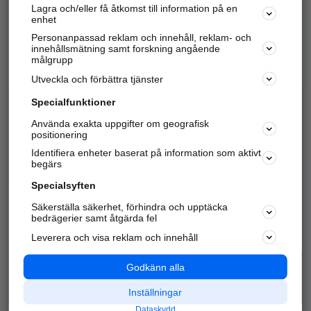
Lagra och/eller få åtkomst till information på en
Sök företag, personer och platser.
enhet
Personanpassad reklam och innehåll, reklam- och
Hitta telefonnummer, adresser, företagsinfo mm.
innehållsmätning samt forskning angående
målgrupp
Utveckla och förbättra tjänster
Marknadsför företaget
på hitta.se
Specialfunktioner
Använda exakta uppgifter om geografisk
Kom igång och annonsera mot
positionering
nya kunder och
Identifiera enheter baserat på information som aktivt
samarbetspartners nära dig.
begärs
Läs mer här
Specialsyften
Säkerställa säkerhet, förhindra och upptäcka
Alla kategorier
Populära sökningar
bedrägerier samt åtgärda fel
Leverera och visa reklam och innehåll
API & Kartor
Annonsera
Logga in
Integritet
Godkänn alla
Om oss
Nödnummer
Inställningar
Dataskydd