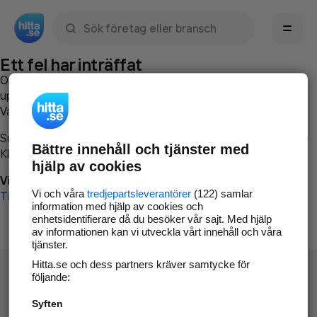
Sök namn, gata, ort, telefon, företag, sökord
Ett fel har inträffat
Om du vill kan du
kontakta hitta.se
och beskriva hur felet
uppstod så att vi lättare och snabbare kan avhjälpa det.
Vänligen försök med följande:
Surfa till
www.hitta.se
Bättre innehåll och tjänster med
Klicka på
Tillbaka-knappen
i webbläsaren och försök igen
hjälp av cookies
Vi beklagar besväret!
Vi och våra
tredjepartsleverantörer
(122) samlar
Till startsidan
information med hjälp av cookies och
enhetsidentifierare då du besöker vår sajt. Med hjälp
av informationen kan vi utveckla vårt innehåll och våra
tjänster.
Hitta.se och dess partners kräver samtycke för
följande:
Syften
Hitta.se - Gratis nummerupplysning.