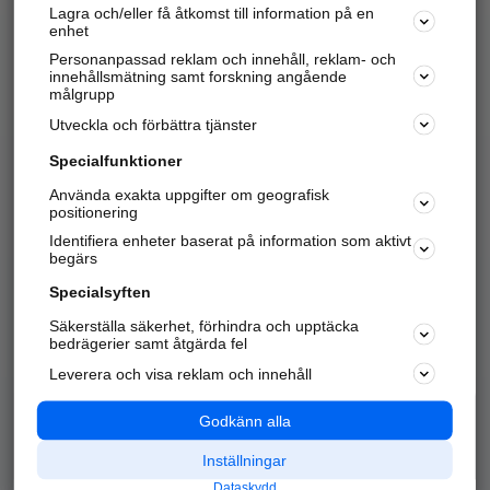
Lagra och/eller få åtkomst till information på en
Sök företag, personer och platser.
enhet
Personanpassad reklam och innehåll, reklam- och
Hitta telefonnummer, adresser, företagsinfo mm.
innehållsmätning samt forskning angående
målgrupp
Utveckla och förbättra tjänster
Marknadsför företaget
på hitta.se
Specialfunktioner
Använda exakta uppgifter om geografisk
Kom igång och annonsera mot
positionering
nya kunder och
Identifiera enheter baserat på information som aktivt
samarbetspartners nära dig.
begärs
Läs mer här
Specialsyften
Säkerställa säkerhet, förhindra och upptäcka
Alla kategorier
Populära sökningar
bedrägerier samt åtgärda fel
Leverera och visa reklam och innehåll
API & Kartor
Annonsera
Logga in
Integritet
Godkänn alla
Om oss
Nödnummer
Inställningar
Dataskydd