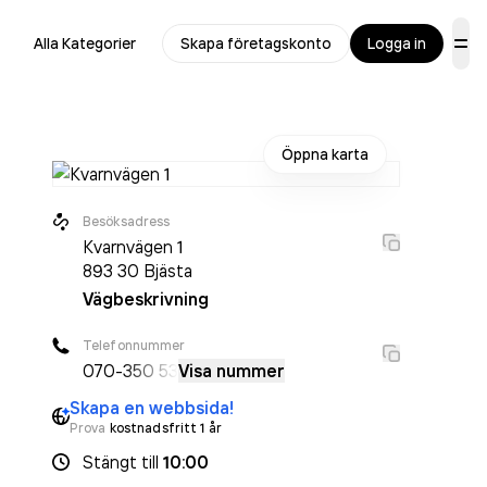
Alla Kategorier
Skapa företagskonto
Logga in
Öppna karta
Besöksadress
Kvarnvägen 1
893 30
Bjästa
Vägbeskrivning
Telefonnummer
070-
350 53
Visa nummer
Skapa en webbsida!
Prova
kostnadsfritt 1 år
Stängt
till
10:00