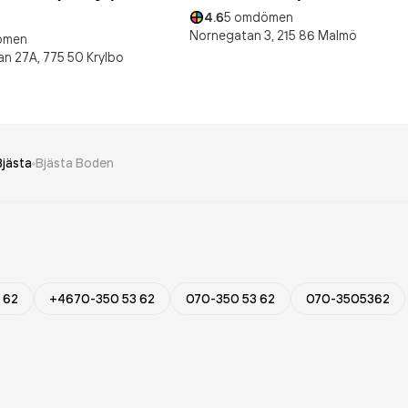
4.6
5
omdömen
Nornegatan 3,
215 86
Malmö
ömen
an 27A,
775 50
Krylbo
Bjästa
Bjästa Boden
 62
+4670-350 53 62
070-350 53 62
070-3505362