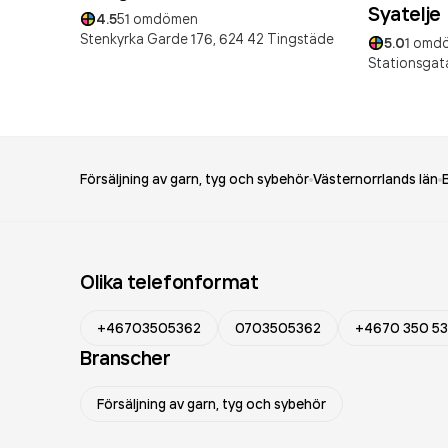
Syatelje
4.5
51
omdömen
Stenkyrka Garde 176,
624 42
Tingstäde
5.0
1
omd
Stationsgat
Försäljning av garn, tyg och sybehör
Västernorrlands län
Olika telefonformat
+46703505362
0703505362
+4670 350 53
Branscher
Försäljning av garn, tyg och sybehör