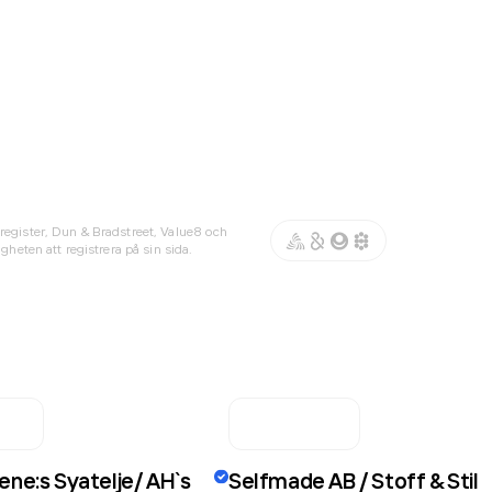
register, Dun & Bradstreet, Value8 och
gheten att registrera på sin sida.
ene:s Syatelje/ AH`s
Selfmade AB / Stoff & Stil