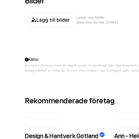
Bilder
Ladda upp bilder
Lägg till bilder
(Maximal storlek: 20MB)
Källor
Kontaktinformationen är regelbundet importerad från Skatteverkets 
Bolagsverket av hitta.se. Annan information har företaget själv möjli
Rekommenderade företag
Design & Hantverk Gotland
Ann - Hel