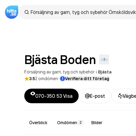
Bjästa
Boden
Försäljning av garn, tyg och sybehör
i
Bjästa
·
3.5
2
omdömen
Verifiera ditt företag
070-350 53
Visa
E-post
Vägbe
Överblick
Omdömen
Bilder
2