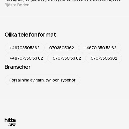
Bjästa Boden
Olika telefonformat
+46703505362
0703505362
+4670 350 53 62
+4670-350 53 62
070-350 53 62
070-3505362
Branscher
Försäljning av garn, tyg och sybehör