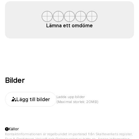
Lämna ett omdöme
Bilder
Ladda upp bilder
Lägg till bilder
(Maximal storlek: 20MB)
Källor
Kontaktinformationen är regelbundet importerad från Skatteverkets register,
Dun & Bradstreet, Value8 och Bolagsverket av hitta.se. Annan information