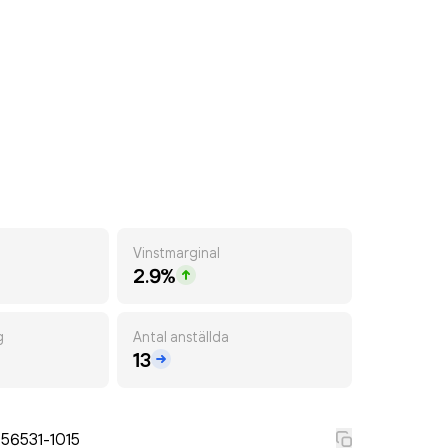
Vinstmarginal
2.9%
g
Antal anställda
13
56531-1015