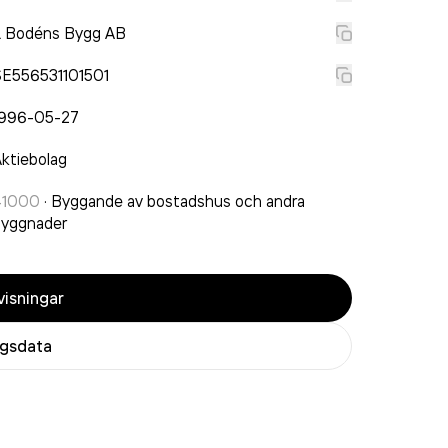
L Bodéns Bygg AB
SE556531101501
1996-05-27
ktiebolag
41000
·
Byggande av bostadshus och andra
byggnader
isningar
agsdata