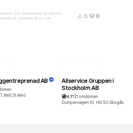
register, Dun & Bradstreet, Value8 och
gheten att registrera på sin sida.
yggentreprenad AB
Allservice Gruppen i
Stockholm AB
dömen
7,
865 31
Alnö
4.7
121
omdömen
Dumpervägen 10,
142 50
Skogås