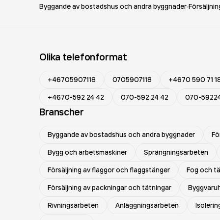
Byggande av bostadshus och andra byggnader
Försäljni
Olika telefonformat
+46705907118
0705907118
+4670 590 71 1
+4670-592 24 42
070-592 24 42
070-5922
Branscher
Byggande av bostadshus och andra byggnader
Fö
Bygg och arbetsmaskiner
Sprängningsarbeten
Försäljning av flaggor och flaggstänger
Fog och t
Försäljning av packningar och tätningar
Byggvaru
Rivningsarbeten
Anläggningsarbeten
Isoleri