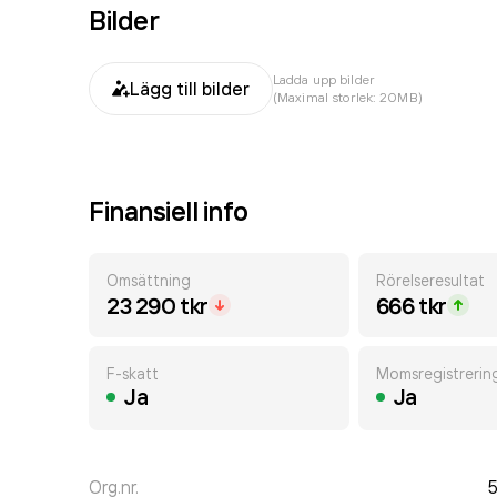
Bilder
Ladda upp bilder
Lägg till bilder
(Maximal storlek: 20MB)
Finansiell info
Omsättning
Rörelseresultat
23 290 tkr
666 tkr
F-skatt
Momsregistrerin
Ja
Ja
Org.nr.
5