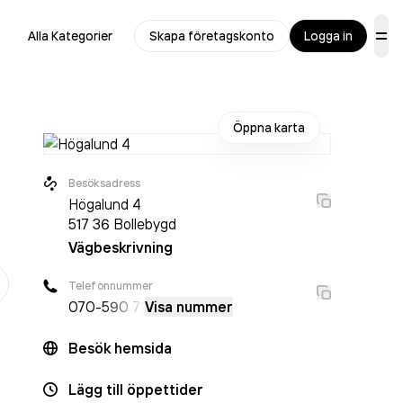
Alla Kategorier
Skapa företagskonto
Logga in
Öppna karta
Besöksadress
Högalund 4
517 36
Bollebygd
Vägbeskrivning
er
Telefonnummer
070-
590 71
Visa nummer
Besök hemsida
Lägg till öppettider