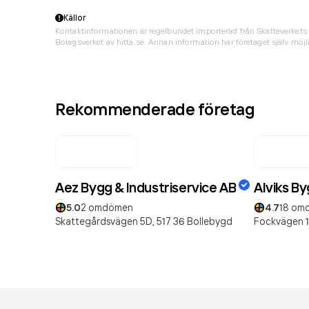
Källor
Kontaktinformationen är regelbundet importerad från Skatteverkets 
Bolagsverket av hitta.se. Annan information har företaget själv möjli
Rekommenderade företag
Aez Bygg & Industriservice AB
Alviks B
5.0
2
omdömen
4.7
18
om
Skattegårdsvägen 5D,
517 36
Bollebygd
Fockvägen 1