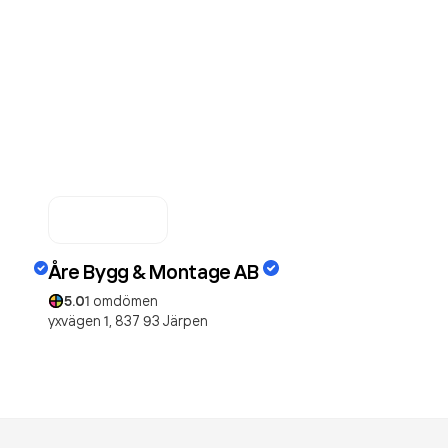
Åre Bygg & Montage AB
5.0
1
omdömen
yxvägen 1,
837 93
Järpen