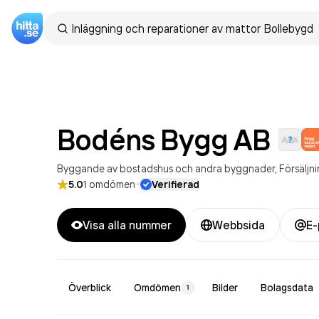
Bodéns Bygg
AB
Byggande av bostadshus och andra byggnader
Försäljn
·
5.0
1
omdömen
Verifierad
Visa alla nummer
Webbsida
E-
Överblick
Omdömen
Bilder
Bolagsdata
1