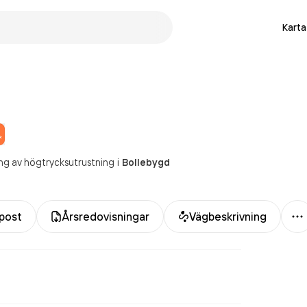
Karta
ing av högtrycksutrustning
i
Bollebygd
M
post
Årsredovisningar
Vägbeskrivning