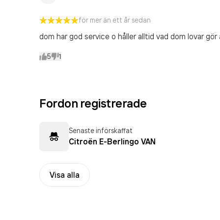
för mer än ett år sedan
dom har god service o håller alltid vad dom lovar gör 
5
1
Fordon registrerade
Senaste införskaffat
Citroën E-Berlingo VAN
Visa alla