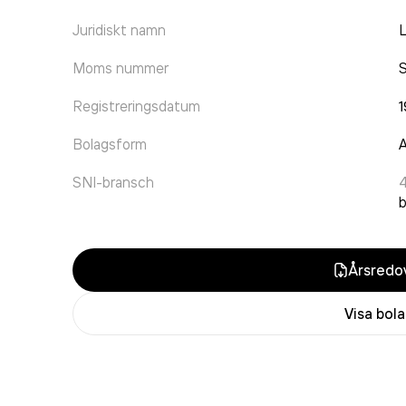
Juridiskt namn
Moms nummer
Registreringsdatum
Bolagsform
A
SNI-bransch
Årsredov
Visa bol