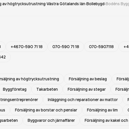
ng av högtrycksutrustning
Västra Götalands län
Bollebygd
Bodéns Byg
8
+4670-590 71 18
070-590 71 18
070-5907118
+4
442
rsäljning av högtrycksutrustning
Försäljning av beslag
Försäl
Byggföretag
Takarbeten
Försäljning av stegar
Försälj
ätningsentreprenörer
Inläggning och reparationer av mattor
hus
Försäljning av borstar och penslar
Försäljning av lim
ngsarbeten
Byggvaror och järnaffärer
Försäljning av kakel och 