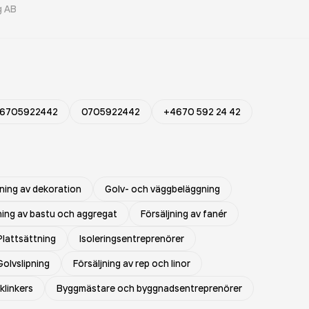
g AB
6705922442
0705922442
+4670 592 24 42
jning av dekoration
Golv- och väggbeläggning
ning av bastu och aggregat
Försäljning av fanér
Plattsättning
Isoleringsentreprenörer
Golvslipning
Försäljning av rep och linor
klinkers
Byggmästare och byggnadsentreprenörer