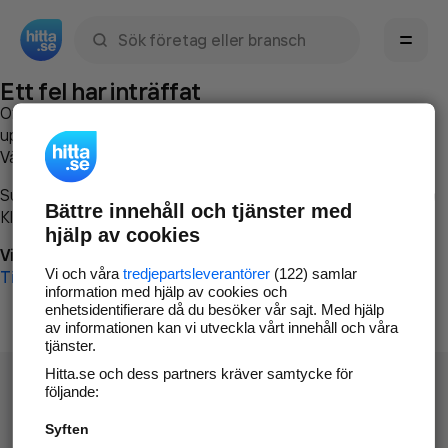
Sök namn, gata, ort, telefon, företag, sökord
Ett fel har inträffat
Om du vill kan du
kontakta hitta.se
och beskriva hur felet
uppstod så att vi lättare och snabbare kan avhjälpa det.
Vänligen försök med följande:
Surfa till
www.hitta.se
Bättre innehåll och tjänster med
Klicka på
Tillbaka-knappen
i webbläsaren och försök igen
hjälp av cookies
Vi beklagar besväret!
Vi och våra
tredjepartsleverantörer
(122) samlar
Till startsidan
information med hjälp av cookies och
enhetsidentifierare då du besöker vår sajt. Med hjälp
av informationen kan vi utveckla vårt innehåll och våra
tjänster.
Hitta.se och dess partners kräver samtycke för
följande:
Syften
Hitta.se - Gratis nummerupplysning.