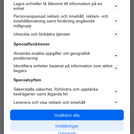
Lagra och/eller få åtkomst till information på en
Sök företag, personer och platser.
enhet
Personanpassad reklam och innehåll, reklam- och
Hitta telefonnummer, adresser, företagsinfo mm.
innehållsmätning samt forskning angående
målgrupp
Utveckla och förbättra tjänster
Marknadsför företaget
på hitta.se
Specialfunktioner
Använda exakta uppgifter om geografisk
Kom igång och annonsera mot
positionering
nya kunder och
Identifiera enheter baserat på information som aktivt
samarbetspartners nära dig.
begärs
Läs mer här
Specialsyften
Säkerställa säkerhet, förhindra och upptäcka
Alla kategorier
Populära sökningar
bedrägerier samt åtgärda fel
Leverera och visa reklam och innehåll
API & Kartor
Annonsera
Logga in
Integritet
Godkänn alla
Om oss
Nödnummer
Inställningar
Dataskydd