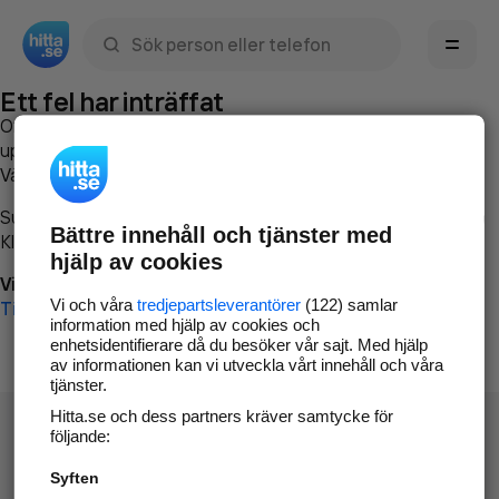
Sök namn, gata, ort, telefon, företag, sökord
Ett fel har inträffat
Om du vill kan du
kontakta hitta.se
och beskriva hur felet
uppstod så att vi lättare och snabbare kan avhjälpa det.
Vänligen försök med följande:
Surfa till
www.hitta.se
Bättre innehåll och tjänster med
Klicka på
Tillbaka-knappen
i webbläsaren och försök igen
hjälp av cookies
Vi beklagar besväret!
Vi och våra
tredjepartsleverantörer
(122) samlar
Till startsidan
information med hjälp av cookies och
enhetsidentifierare då du besöker vår sajt. Med hjälp
av informationen kan vi utveckla vårt innehåll och våra
tjänster.
Hitta.se och dess partners kräver samtycke för
följande:
Syften
Hitta.se - Gratis nummerupplysning.