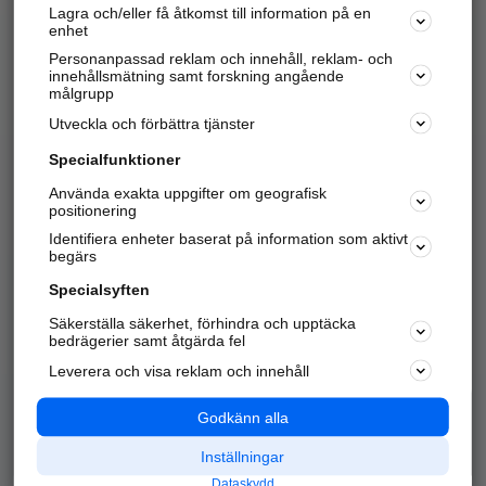
Lagra och/eller få åtkomst till information på en
Sök företag, personer och platser.
enhet
Personanpassad reklam och innehåll, reklam- och
Hitta telefonnummer, adresser, företagsinfo mm.
innehållsmätning samt forskning angående
målgrupp
Utveckla och förbättra tjänster
Marknadsför företaget
på hitta.se
Specialfunktioner
Använda exakta uppgifter om geografisk
Kom igång och annonsera mot
positionering
nya kunder och
Identifiera enheter baserat på information som aktivt
samarbetspartners nära dig.
begärs
Läs mer här
Specialsyften
Säkerställa säkerhet, förhindra och upptäcka
Alla kategorier
Populära sökningar
bedrägerier samt åtgärda fel
Leverera och visa reklam och innehåll
API & Kartor
Annonsera
Logga in
Integritet
Godkänn alla
Om oss
Nödnummer
Inställningar
Dataskydd