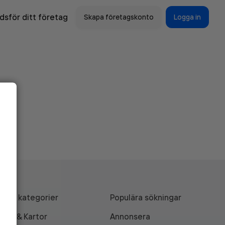
sför ditt företag
Skapa företagskonto
Logga in
Alla kategorier
Populära sökningar
API & Kartor
Annonsera