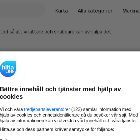
Karta
Alla kategorier
Marknad
tod så att vi lättare och snabbare kan avhjälpa det.
Bättre innehåll och tjänster med hjälp av
cookies
Vi och våra
tredjepartsleverantörer
(122) samlar information med
hjälp av cookies och enhetsidentifierare då du besöker vår sajt. Med
hjälp av informationen kan vi utveckla vårt innehåll och våra tjänster.
Marknadsför företaget på
Hitta.se och dess partners kräver samtycke för följande:
hitta.se