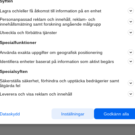
Syften
Kom igång och annonsera mot
Lagra och/eller få åtkomst till information på en enhet
nya kunder och
samarbetspartners nära dig.
Personanpassad reklam och innehåll, reklam- och
innehållsmätning samt forskning angående målgrupp
Läs mer här
Utveckla och förbättra tjänster
Specialfunktioner
Använda exakta uppgifter om geografisk positionering
Identifiera enheter baserat på information som aktivt begärs
Specialsyften
Säkerställa säkerhet, förhindra och upptäcka bedrägerier samt
åtgärda fel
Leverera och visa reklam och innehåll
Dataskydd
Inställningar
Godkänn alla