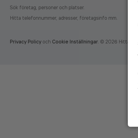
Sök företag, personer och platser.
Hitta telefonnummer, adresser, företagsinfo mm.
Privacy Policy
och
Cookie Inställningar
.
©
2026
Hitta.se