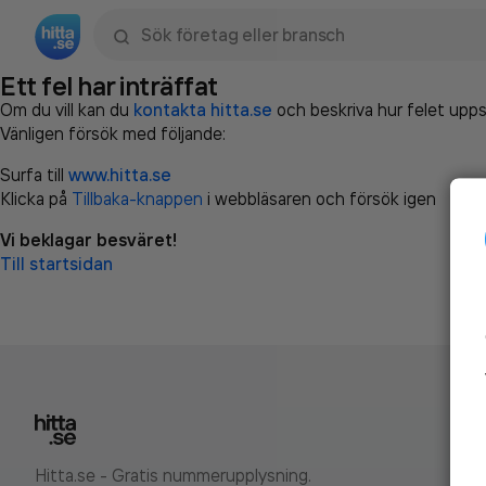
Sök namn, gata, ort, telefon, företag, sökord
Ett fel har inträffat
Om du vill kan du
kontakta hitta.se
och beskriva hur felet upps
Vänligen försök med följande:
Surfa till
www.hitta.se
Klicka på
Tillbaka-knappen
i webbläsaren och försök igen
Vi beklagar besväret!
Till startsidan
Hitta.se - Gratis nummerupplysning.