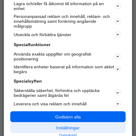
Lagra och/eller få åtkomst till information på en
Sök företag, personer och platser.
enhet
Personanpassad reklam och innehåll, reklam- och
Hitta telefonnummer, adresser, företagsinfo mm.
innehållsmätning samt forskning angående
målgrupp
Utveckla och förbättra tjänster
Marknadsför företaget
på hitta.se
Specialfunktioner
Använda exakta uppgifter om geografisk
Kom igång och annonsera mot
positionering
nya kunder och
Identifiera enheter baserat på information som aktivt
samarbetspartners nära dig.
begärs
Läs mer här
Specialsyften
Säkerställa säkerhet, förhindra och upptäcka
Alla kategorier
Populära sökningar
bedrägerier samt åtgärda fel
Leverera och visa reklam och innehåll
API & Kartor
Annonsera
Logga in
Integritet
Godkänn alla
Om oss
Nödnummer
Inställningar
Dataskydd