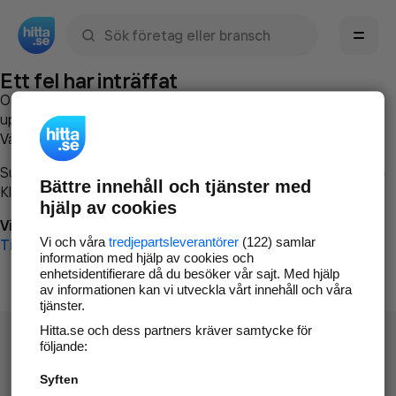
Sök namn, gata, ort, telefon, företag, sökord
Ett fel har inträffat
Om du vill kan du
kontakta hitta.se
och beskriva hur felet
uppstod så att vi lättare och snabbare kan avhjälpa det.
Vänligen försök med följande:
Surfa till
www.hitta.se
Bättre innehåll och tjänster med
Klicka på
Tillbaka-knappen
i webbläsaren och försök igen
hjälp av cookies
Vi beklagar besväret!
Vi och våra
tredjepartsleverantörer
(122) samlar
Till startsidan
information med hjälp av cookies och
enhetsidentifierare då du besöker vår sajt. Med hjälp
av informationen kan vi utveckla vårt innehåll och våra
tjänster.
Hitta.se och dess partners kräver samtycke för
följande:
Syften
Hitta.se - Gratis nummerupplysning.