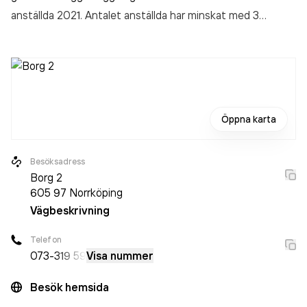
anställda 2021. Antalet anställda har minskat med 3
personer sedan 2020 då det jobbade 6 personer på
företaget. Bolaget är ett aktiebolag som varit aktivt sedan
2012. Bygg & Industrigolv i Östergötland AB
omsatte
11 949 000,00 kr
senaste räkenskapsåret (2021).
Öppna karta
Besöksadress
Borg 2
605 97
Norrköping
Vägbeskrivning
Telefon
073-
319 59
Visa nummer
Besök hemsida