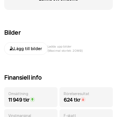
Bilder
Ladda upp bilder
Lägg till bilder
(Maximal storlek: 20MB)
Finansiell info
Omsättning
Rörelseresultat
11 949 tkr
624 tkr
Vinstmarginal
F-skatt