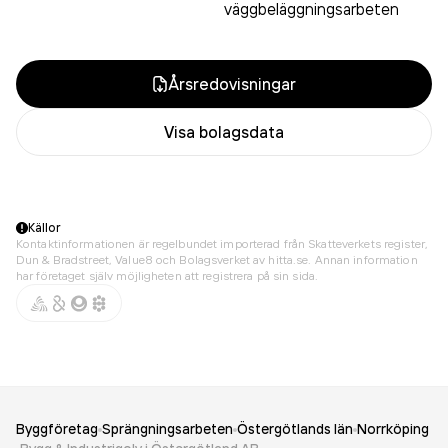
väggbeläggningsarbeten
Årsredovisningar
Visa bolagsdata
Källor
Kontaktinformationen är regelbundet importerad från Skatteverkets register,
Dun & Bradstreet, Value8 och Bolagsverket av hitta.se. Annan information
har företaget själv möjligheten att registrera på sin sida.
Byggföretag
Sprängningsarbeten
Östergötlands län
Norrköping