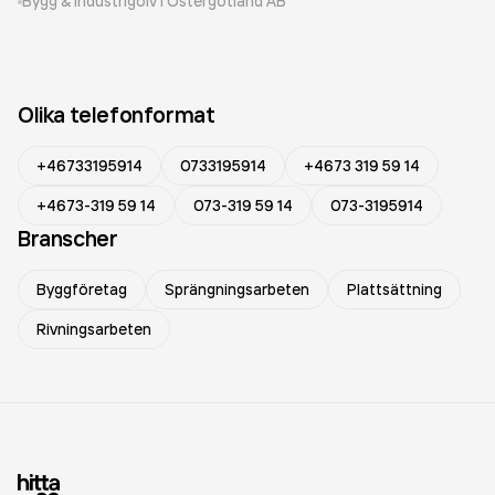
Bygg & Industrigolv i Östergötland AB
Olika telefonformat
+46733195914
0733195914
+4673 319 59 14
+4673-319 59 14
073-319 59 14
073-3195914
Branscher
Byggföretag
Sprängningsarbeten
Plattsättning
Rivningsarbeten