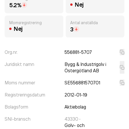
Nej
5.2%
Momsregistrering
Antal anställda
Nej
3
Org.nr.
556881-5707
Juridiskt namn
Bygg & Industrigolv i
Östergötland AB
Moms nummer
SE556881570701
Registreringsdatum
2012-01-19
Bolagsform
Aktiebolag
SNI-bransch
43330
·
Golv- och