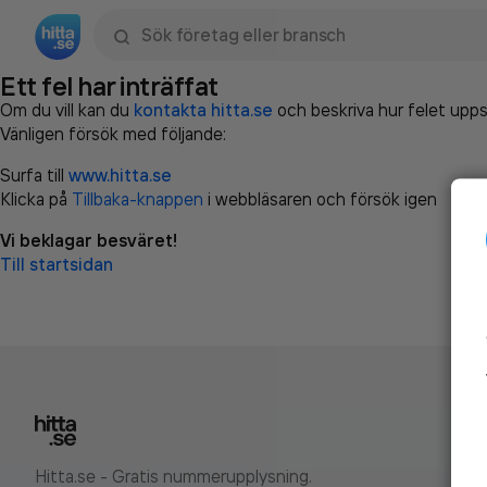
Sök namn, gata, ort, telefon, företag, sökord
Ett fel har inträffat
Om du vill kan du
kontakta hitta.se
och beskriva hur felet upps
Vänligen försök med följande:
Surfa till
www.hitta.se
Klicka på
Tillbaka-knappen
i webbläsaren och försök igen
Vi beklagar besväret!
Till startsidan
Hitta.se - Gratis nummerupplysning.