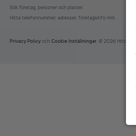
Sök företag, personer och platser.
Hitta telefonnummer, adresser, företagsinfo mm.
Privacy Policy
och
Cookie Inställningar
.
©
2026
Hitta.se