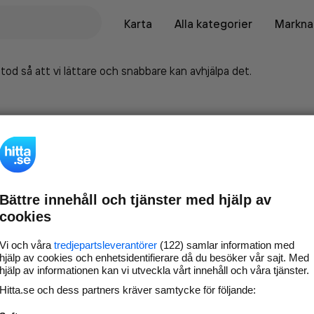
Karta
Alla kategorier
Marknad
tod så att vi lättare och snabbare kan avhjälpa det.
Bättre innehåll och tjänster med hjälp av
cookies
Vi och våra
tredjepartsleverantörer
(122) samlar information med
hjälp av cookies och enhetsidentifierare då du besöker vår sajt. Med
hjälp av informationen kan vi utveckla vårt innehåll och våra tjänster.
Marknadsför företaget på
Hitta.se och dess partners kräver samtycke för följande:
hitta.se