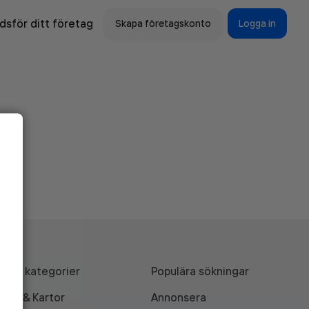
sför ditt företag
Skapa företagskonto
Logga in
Alla kategorier
Populära sökningar
API & Kartor
Annonsera