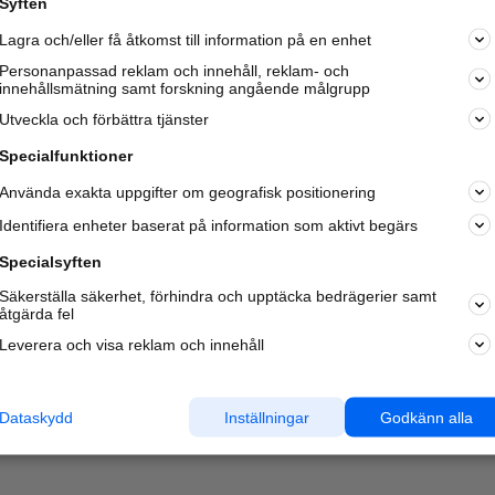
Syften
Kom igång och annonsera mot
Lagra och/eller få åtkomst till information på en enhet
nya kunder och
samarbetspartners nära dig.
Personanpassad reklam och innehåll, reklam- och
innehållsmätning samt forskning angående målgrupp
Läs mer här
Utveckla och förbättra tjänster
Specialfunktioner
Använda exakta uppgifter om geografisk positionering
Identifiera enheter baserat på information som aktivt begärs
Specialsyften
Säkerställa säkerhet, förhindra och upptäcka bedrägerier samt
åtgärda fel
Leverera och visa reklam och innehåll
Dataskydd
Inställningar
Godkänn alla