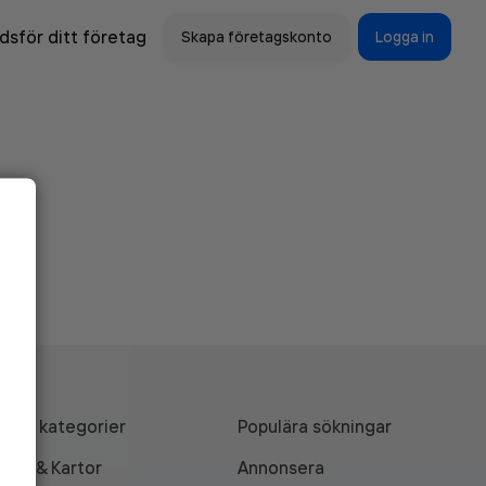
sför ditt företag
Skapa företagskonto
Logga in
Alla kategorier
Populära sökningar
API & Kartor
Annonsera