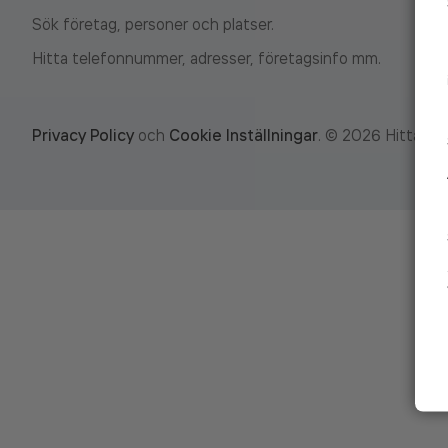
Sök företag, personer och platser.
Hitta telefonnummer, adresser, företagsinfo mm.
Privacy Policy
och
Cookie Inställningar
.
©
2026
Hitta.se