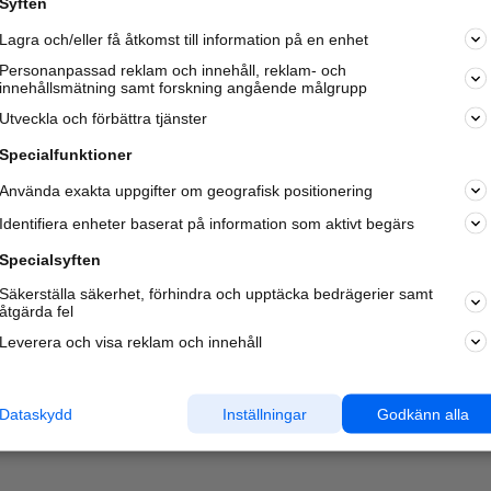
Syften
Kom igång och annonsera mot
Lagra och/eller få åtkomst till information på en enhet
nya kunder och
samarbetspartners nära dig.
Personanpassad reklam och innehåll, reklam- och
innehållsmätning samt forskning angående målgrupp
Läs mer här
Utveckla och förbättra tjänster
Specialfunktioner
Använda exakta uppgifter om geografisk positionering
Identifiera enheter baserat på information som aktivt begärs
Specialsyften
Säkerställa säkerhet, förhindra och upptäcka bedrägerier samt
åtgärda fel
Leverera och visa reklam och innehåll
Dataskydd
Inställningar
Godkänn alla