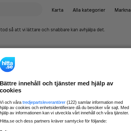
Karta
Alla kategorier
Marknad
tod så att vi lättare och snabbare kan avhjälpa det.
Bättre innehåll och tjänster med hjälp av
cookies
Vi och våra
tredjepartsleverantörer
(122) samlar information med
hjälp av cookies och enhetsidentifierare då du besöker vår sajt. Med
hjälp av informationen kan vi utveckla vårt innehåll och våra tjänster.
Marknadsför företaget på
Hitta.se och dess partners kräver samtycke för följande:
hitta.se