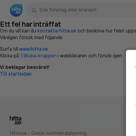
Sök namn, gata, ort, telefon, företag, sökord
Ett fel har inträffat
Om du vill kan du
kontakta hitta.se
och beskriva hur felet upps
Vänligen försök med följande:
Surfa till
www.hitta.se
Klicka på
Tillbaka-knappen
i webbläsaren och försök igen
Vi beklagar besväret!
Till startsidan
Hitta.se - Gratis nummerupplysning.