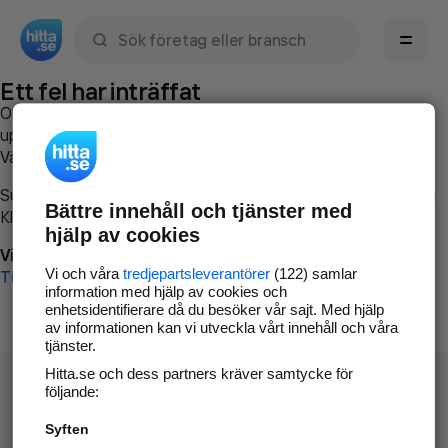
Sök namn, gata, ort, telefon, företag, sökord
Ett fel har inträffat
Om du vill kan du
kontakta hitta.se
och beskriva hur felet
uppstod så att vi lättare och snabbare kan avhjälpa det.
Vänligen försök med följande:
Surfa till
www.hitta.se
Bättre innehåll och tjänster med
Klicka på
Tillbaka-knappen
i webbläsaren och försök igen
hjälp av cookies
Vi beklagar besväret!
Vi och våra
tredjepartsleverantörer
(122) samlar
Till startsidan
information med hjälp av cookies och
enhetsidentifierare då du besöker vår sajt. Med hjälp
av informationen kan vi utveckla vårt innehåll och våra
tjänster.
Hitta.se och dess partners kräver samtycke för
följande:
Syften
Hitta.se - Gratis nummerupplysning.