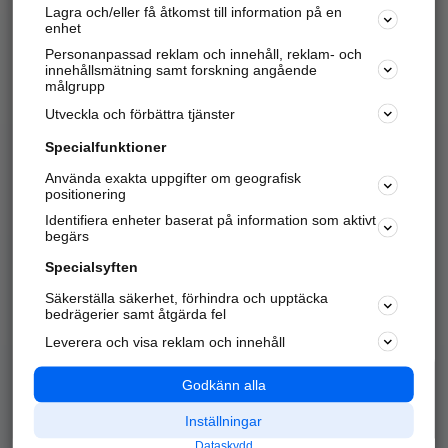
Lagra och/eller få åtkomst till information på en
Sök företag, personer och platser.
enhet
Personanpassad reklam och innehåll, reklam- och
Hitta telefonnummer, adresser, företagsinfo mm.
innehållsmätning samt forskning angående
målgrupp
Utveckla och förbättra tjänster
Marknadsför företaget
på hitta.se
Specialfunktioner
Använda exakta uppgifter om geografisk
Kom igång och annonsera mot
positionering
nya kunder och
Identifiera enheter baserat på information som aktivt
samarbetspartners nära dig.
begärs
Läs mer här
Specialsyften
Säkerställa säkerhet, förhindra och upptäcka
Alla kategorier
Populära sökningar
bedrägerier samt åtgärda fel
Leverera och visa reklam och innehåll
API & Kartor
Annonsera
Logga in
Integritet
Godkänn alla
Om oss
Nödnummer
Inställningar
Dataskydd