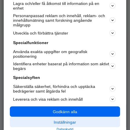
Lagra och/eller få åtkomst till information på en
Sök företag, personer och platser.
enhet
Personanpassad reklam och innehåll, reklam- och
Hitta telefonnummer, adresser, företagsinfo mm.
innehållsmätning samt forskning angående
målgrupp
Utveckla och förbättra tjänster
Marknadsför företaget
på hitta.se
Specialfunktioner
Använda exakta uppgifter om geografisk
Kom igång och annonsera mot
positionering
nya kunder och
Identifiera enheter baserat på information som aktivt
samarbetspartners nära dig.
begärs
Läs mer här
Specialsyften
Säkerställa säkerhet, förhindra och upptäcka
Alla kategorier
Populära sökningar
bedrägerier samt åtgärda fel
Leverera och visa reklam och innehåll
API & Kartor
Annonsera
Logga in
Integritet
Godkänn alla
Om oss
Nödnummer
Inställningar
Dataskydd