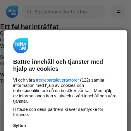
Sök namn, gata, ort, telefon, företag, sökord
Ett fel har inträffat
Om du vill kan du
kontakta hitta.se
och beskriva hur felet
uppstod så att vi lättare och snabbare kan avhjälpa det.
Vänligen försök med följande:
Surfa till
www.hitta.se
Bättre innehåll och tjänster med
Klicka på
Tillbaka-knappen
i webbläsaren och försök igen
hjälp av cookies
Vi beklagar besväret!
Vi och våra
tredjepartsleverantörer
(122) samlar
Till startsidan
information med hjälp av cookies och
enhetsidentifierare då du besöker vår sajt. Med hjälp
av informationen kan vi utveckla vårt innehåll och våra
tjänster.
Hitta.se och dess partners kräver samtycke för
följande:
Syften
Hitta.se - Gratis nummerupplysning.