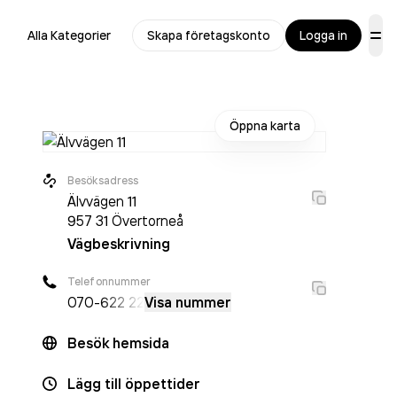
Alla Kategorier
Skapa företagskonto
Logga in
Öppna karta
Besöksadress
Älvvägen 11
957 31
Övertorneå
Vägbeskrivning
Telefonnummer
070-
622 22
Visa nummer
Besök hemsida
Lägg till öppettider