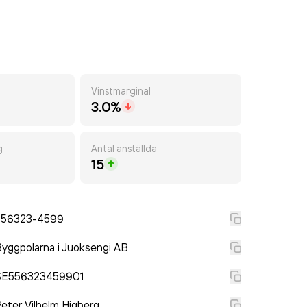
Vinstmarginal
3.0%
g
Antal anställda
15
556323-4599
yggpolarna i Juoksengi AB
SE556323459901
eter Vilhelm Higberg