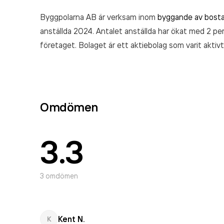
Byggpolarna AB är verksam inom
byggande av bost
anställda 2024. Antalet anställda har ökat med 2 p
företaget. Bolaget är ett aktiebolag som varit akti
32 321 000,00 kr
senaste räkenskapsåret (2024).
Omdömen
3.3
3
omdömen
Kent N.
K