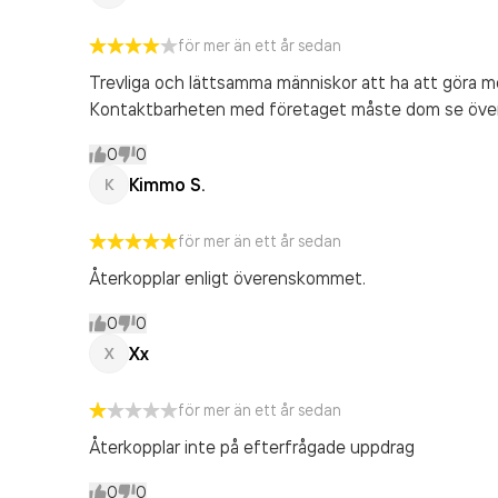
för mer än ett år sedan
Trevliga och lättsamma människor att ha att göra me
Kontaktbarheten med företaget måste dom se över ,
0
0
Kimmo S.
K
för mer än ett år sedan
Återkopplar enligt överenskommet.
0
0
Xx
X
för mer än ett år sedan
Återkopplar inte på efterfrågade uppdrag
0
0