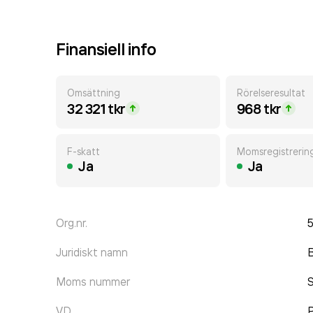
Finansiell info
Omsättning
Rörelseresultat
32 321 tkr
968 tkr
F-skatt
Momsregistrerin
Ja
Ja
Org.nr.
Juridiskt namn
B
Moms nummer
VD
P