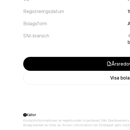
Registreringsdatum
Bolagsform
A
SNI-bransch
Årsredov
Visa bol
Källor
Kontaktinformationen är regelbundet importerad från Skatteverkets 
Bolagsverket av hitta.se. Annan information har företaget själv möjli