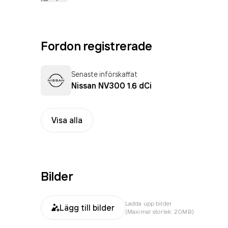
Fordon registrerade
Senaste införskaffat
Nissan NV300 1.6 dCi
Visa alla
Bilder
Ladda upp bilder
Lägg till bilder
(Maximal storlek: 20MB)