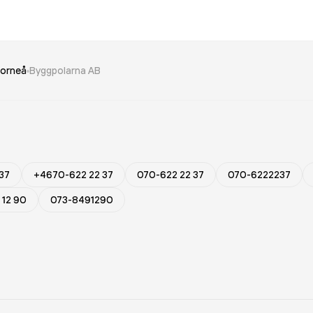
torneå
Byggpolarna AB
37
+4670-622 22 37
070-622 22 37
070-6222237
 12 90
073-8491290