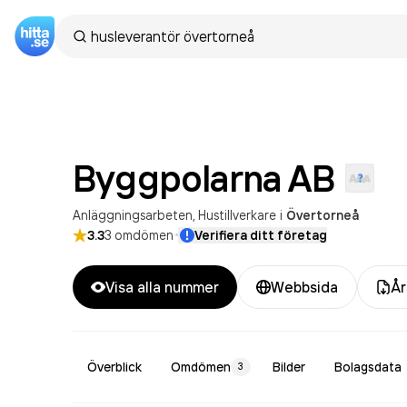
Byggpolarna
AB
Anläggningsarbeten
Hustillverkare
i
Övertorneå
·
3.3
3
omdömen
Verifiera ditt företag
Visa alla nummer
Webbsida
År
Överblick
Omdömen
Bilder
Bolagsdata
3