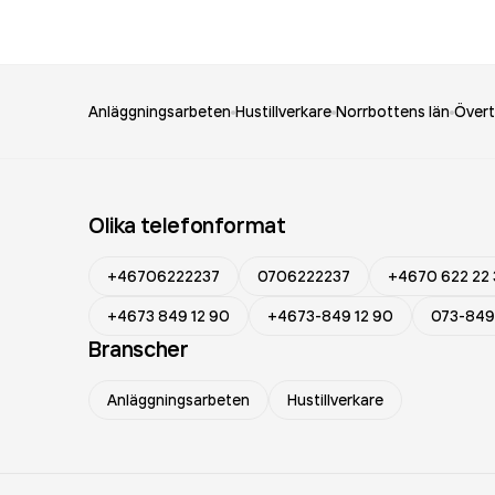
Anläggningsarbeten
Hustillverkare
Norrbottens län
Över
Olika telefonformat
+46706222237
0706222237
+4670 622 22 
+4673 849 12 90
+4673-849 12 90
073-849
Branscher
Anläggningsarbeten
Hustillverkare