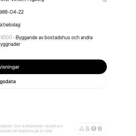
1988-04-22
ktiebolag
41000
·
Byggande av bostadshus och andra
byggnader
isningar
agsdata
register, Dun & Bradstreet, Value8 och
gheten att registrera på sin sida.