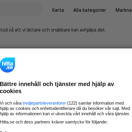
Karta
Alla kategorier
Marknad
tod så att vi lättare och snabbare kan avhjälpa det.
Bättre innehåll och tjänster med hjälp av
cookies
Vi och våra
tredjepartsleverantörer
(122) samlar information med
hjälp av cookies och enhetsidentifierare då du besöker vår sajt. Med
hjälp av informationen kan vi utveckla vårt innehåll och våra tjänster.
Marknadsför företaget på
Hitta.se och dess partners kräver samtycke för följande:
hitta.se