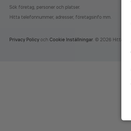
Sök företag, personer och platser.
Hitta telefonnummer, adresser, företagsinfo mm.
Privacy Policy
och
Cookie Inställningar
.
©
2026
Hitta.se