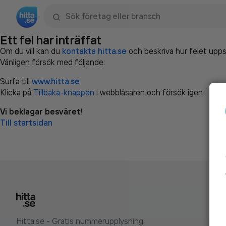
Sök namn, gata, ort, telefon, företag, sökord
Ett fel har inträffat
Om du vill kan du
kontakta hitta.se
och beskriva hur felet upps
Vänligen försök med följande:
Surfa till
www.hitta.se
Klicka på
Tillbaka-knappen
i webbläsaren och försök igen
Vi beklagar besväret!
Till startsidan
Hitta.se - Gratis nummerupplysning.