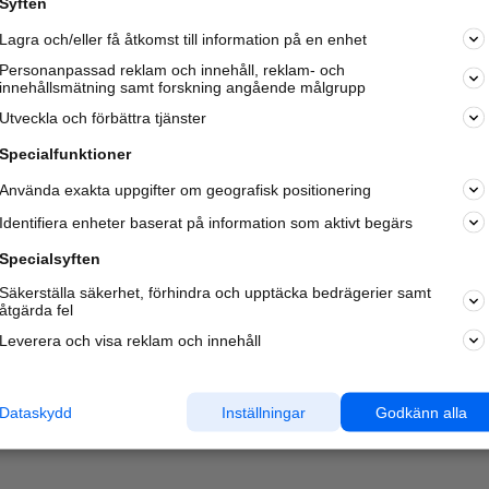
Syften
Kom igång och annonsera mot
Lagra och/eller få åtkomst till information på en enhet
nya kunder och
samarbetspartners nära dig.
Personanpassad reklam och innehåll, reklam- och
innehållsmätning samt forskning angående målgrupp
Läs mer här
Utveckla och förbättra tjänster
Specialfunktioner
Använda exakta uppgifter om geografisk positionering
Identifiera enheter baserat på information som aktivt begärs
Specialsyften
Säkerställa säkerhet, förhindra och upptäcka bedrägerier samt
åtgärda fel
Leverera och visa reklam och innehåll
Dataskydd
Inställningar
Godkänn alla