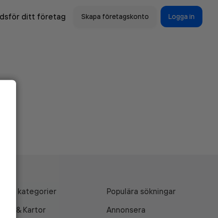
sför ditt företag
Skapa företagskonto
Logga in
Alla kategorier
Populära sökningar
API & Kartor
Annonsera