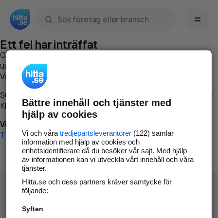
Sök namn, gata, ort, telefon, företag, sökord
Ett fel har inträffat
Om du vill kan du
kontakta hitta.se
och beskriva hur felet
uppstod så att vi lättare och snabbare kan avhjälpa det.
Vänligen försök med följande:
Surfa till
www.hitta.se
Bättre innehåll och tjänster med
Klicka på
Tillbaka-knappen
i webbläsaren och försök igen
hjälp av cookies
Vi beklagar besväret!
Vi och våra
tredjepartsleverantörer
(122) samlar
Till startsidan
information med hjälp av cookies och
enhetsidentifierare då du besöker vår sajt. Med hjälp
av informationen kan vi utveckla vårt innehåll och våra
tjänster.
Hitta.se och dess partners kräver samtycke för
följande:
Syften
Hitta.se - Gratis nummerupplysning.