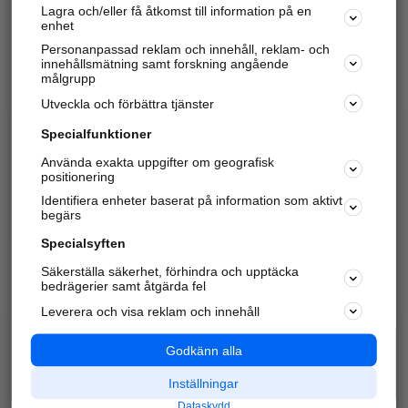
Lagra och/eller få åtkomst till information på en
Sök företag, personer och platser.
enhet
Personanpassad reklam och innehåll, reklam- och
Hitta telefonnummer, adresser, företagsinfo mm.
innehållsmätning samt forskning angående
målgrupp
Utveckla och förbättra tjänster
Marknadsför företaget
på hitta.se
Specialfunktioner
Använda exakta uppgifter om geografisk
Kom igång och annonsera mot
positionering
nya kunder och
Identifiera enheter baserat på information som aktivt
samarbetspartners nära dig.
begärs
Läs mer här
Specialsyften
Säkerställa säkerhet, förhindra och upptäcka
Alla kategorier
Populära sökningar
bedrägerier samt åtgärda fel
Leverera och visa reklam och innehåll
API & Kartor
Annonsera
Logga in
Integritet
Godkänn alla
Om oss
Nödnummer
Inställningar
Dataskydd