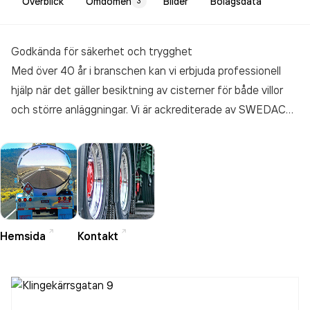
Överblick
Omdömen
Bilder
Bolagsdata
3
Godkända för säkerhet och trygghet
Med över 40 år i branschen kan vi erbjuda professionell
hjälp när det gäller besiktning av cisterner för både villor
och större anläggningar. Vi är ackrediterade av SWEDAC
vilket innebär att vi är godkända och har rätt kompetens
för att utföra allt från tillverkning, installation,
kontrollbesiktning samt sanering och demontering av hela
oljeanläggningar. Eftersom eldningsolja (oljerester) klassas
som miljöfarligt avfall har vi även tillstånd av länsstyrelsen
att transportera miljöfarligt avfall.
Hemsida
Kontakt