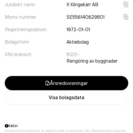
Juridiskt namn
X Klingekärr AB
Moms nummer
SE556140629801
Registreringsdatum
1972-01-01
Bolagsform
Aktiebolag
SNI-bransch
81221
·
Rengöring av byggnader
Årsredovisningar
Visa bolagsdata
Källor
Kontaktinformationen är regelbundet importerad från Skatteverkets register,