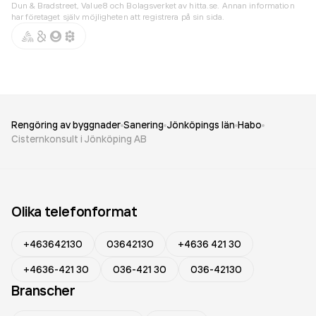
Dun & Bradstreet, Value8 och Bolagsverket av hitta.se. Annan information
har företaget själv möjligheten att registrera på sin sida.
Rengöring av byggnader
Sanering
Jönköpings län
Habo
Cisternkonsult i Jönköping AB
Olika telefonformat
+463642130
03642130
+4636 421 30
+4636-421 30
036-421 30
036-42130
Branscher