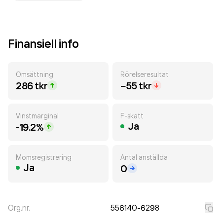
Finansiell info
Omsättning
Rörelseresultat
286 tkr
−55 tkr
Vinstmarginal
F-skatt
Ja
-19.2%
Momsregistrering
Antal anställda
Ja
0
Org.nr.
556140-6298