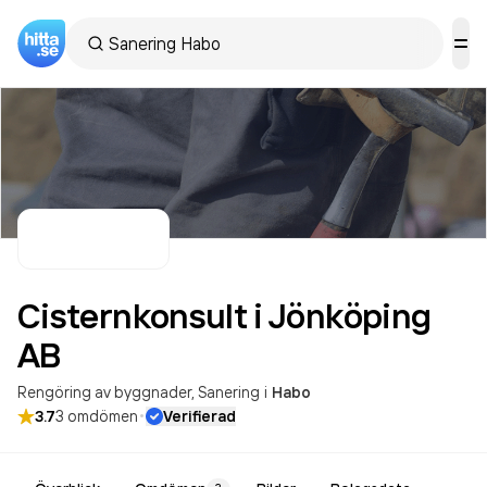
Cisternkonsult i Jönköping
AB
Rengöring av byggnader
Sanering
i
Habo
·
3.7
3
omdömen
Verifierad