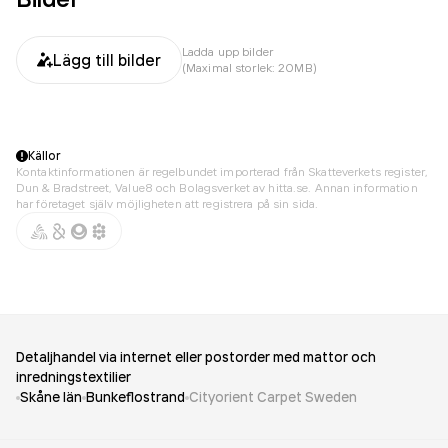
Ladda upp bilder
Lägg till bilder
(Maximal storlek: 20MB)
Källor
Kontaktinformationen är regelbundet importerad från Skatteverkets register,
Dun & Bradstreet, Value8 och Bolagsverket av hitta.se. Annan information
har företaget själv möjligheten att registrera på sin sida.
Detaljhandel via internet eller postorder med mattor och
inredningstextilier
Skåne län
Bunkeflostrand
Cityorient Carpet Sweden