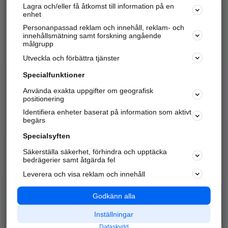
Lagra och/eller få åtkomst till information på en
Sök företag, personer och platser.
enhet
Personanpassad reklam och innehåll, reklam- och
Hitta telefonnummer, adresser, företagsinfo mm.
innehållsmätning samt forskning angående
målgrupp
Utveckla och förbättra tjänster
Marknadsför företaget
på hitta.se
Specialfunktioner
Använda exakta uppgifter om geografisk
Kom igång och annonsera mot
positionering
nya kunder och
Identifiera enheter baserat på information som aktivt
samarbetspartners nära dig.
begärs
Läs mer här
Specialsyften
Säkerställa säkerhet, förhindra och upptäcka
Alla kategorier
Populära sökningar
bedrägerier samt åtgärda fel
Leverera och visa reklam och innehåll
API & Kartor
Annonsera
Logga in
Integritet
Godkänn alla
Om oss
Nödnummer
Inställningar
Dataskydd