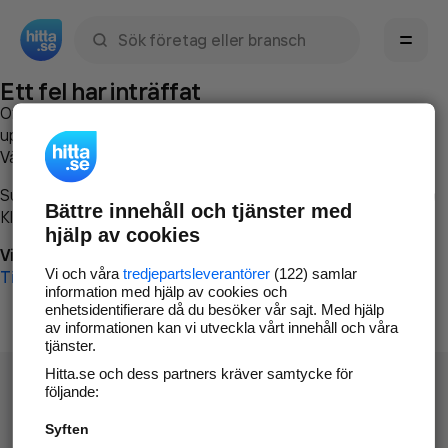
Sök namn, gata, ort, telefon, företag, sökord
Ett fel har inträffat
Om du vill kan du
kontakta hitta.se
och beskriva hur felet
uppstod så att vi lättare och snabbare kan avhjälpa det.
Vänligen försök med följande:
Surfa till
www.hitta.se
Bättre innehåll och tjänster med
Klicka på
Tillbaka-knappen
i webbläsaren och försök igen
hjälp av cookies
Vi beklagar besväret!
Vi och våra
tredjepartsleverantörer
(122) samlar
Till startsidan
information med hjälp av cookies och
enhetsidentifierare då du besöker vår sajt. Med hjälp
av informationen kan vi utveckla vårt innehåll och våra
tjänster.
Hitta.se och dess partners kräver samtycke för
följande:
Syften
Hitta.se - Gratis nummerupplysning.