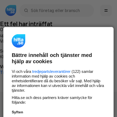
Sök namn, gata, ort, telefon, företag, sökord
Ett fel har inträffat
Om du vill kan du
kontakta hitta.se
och beskriva hur felet
uppstod så att vi lättare och snabbare kan avhjälpa det.
Vänligen försök med följande:
Surfa till
www.hitta.se
Bättre innehåll och tjänster med
Klicka på
Tillbaka-knappen
i webbläsaren och försök igen
hjälp av cookies
Vi beklagar besväret!
Vi och våra
tredjepartsleverantörer
(122) samlar
Till startsidan
information med hjälp av cookies och
enhetsidentifierare då du besöker vår sajt. Med hjälp
av informationen kan vi utveckla vårt innehåll och våra
tjänster.
Hitta.se och dess partners kräver samtycke för
följande:
Syften
Hitta.se - Gratis nummerupplysning.