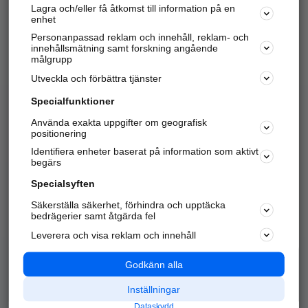
Lagra och/eller få åtkomst till information på en
Sök företag, personer och platser.
enhet
Personanpassad reklam och innehåll, reklam- och
Hitta telefonnummer, adresser, företagsinfo mm.
innehållsmätning samt forskning angående
målgrupp
Utveckla och förbättra tjänster
Marknadsför företaget
på hitta.se
Specialfunktioner
Använda exakta uppgifter om geografisk
Kom igång och annonsera mot
positionering
nya kunder och
Identifiera enheter baserat på information som aktivt
samarbetspartners nära dig.
begärs
Läs mer här
Specialsyften
Säkerställa säkerhet, förhindra och upptäcka
Alla kategorier
Populära sökningar
bedrägerier samt åtgärda fel
Leverera och visa reklam och innehåll
API & Kartor
Annonsera
Logga in
Integritet
Godkänn alla
Om oss
Nödnummer
Inställningar
Dataskydd