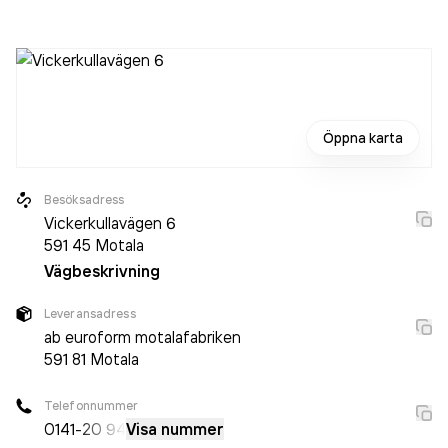
personer på företaget. Bolaget är ett aktiebolag som varit
aktivt sedan 1987. Euroform AB
omsatte
611 175 000,00 kr
senaste räkenskapsåret (2025).
Öppna karta
Besöksadress
Vickerkullavägen 6
591 45
Motala
Vägbeskrivning
Leveransadress
ab euroform motalafabriken
591 81
Motala
Telefonnummer
0141
-20 94
Visa nummer