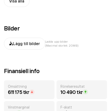
Visa alla
Bilder
Ladda upp bilder
Lägg till bilder
(Maximal storlek: 20MB)
Finansiell info
Omsättning
Rörelseresultat
611 175 tkr
10 490 tkr
Vinstmarginal
F-skatt