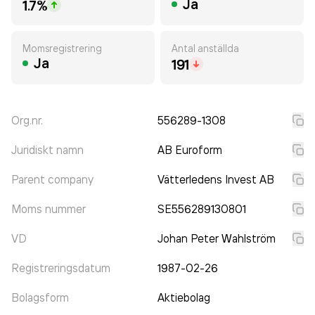
Ja
1.7%
Momsregistrering
Antal anställda
Ja
191
Org.nr.
556289-1308
Juridiskt namn
AB Euroform
Parent company
Vätterledens Invest AB
Moms nummer
SE556289130801
VD
Johan Peter Wahlström
Registreringsdatum
1987-02-26
Bolagsform
Aktiebolag