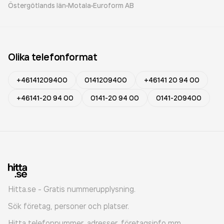
Östergötlands län
Motala
Euroform AB
Olika telefonformat
+46141209400
0141209400
+46141 20 94 00
+46141-20 94 00
0141-20 94 00
0141-209400
Hitta.se - Gratis nummerupplysning.
Sök företag, personer och platser.
Hitta telefonnummer, adresser, företagsinfo mm.