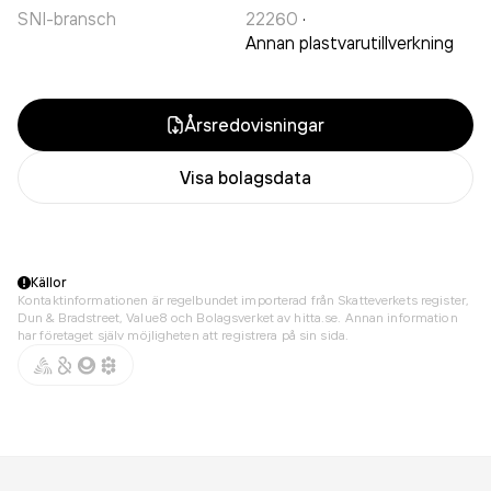
SNI-bransch
22260
·
Annan plastvarutillverkning
Årsredovisningar
Visa bolagsdata
Källor
Kontaktinformationen är regelbundet importerad från Skatteverkets register,
Dun & Bradstreet, Value8 och Bolagsverket av hitta.se. Annan information
har företaget själv möjligheten att registrera på sin sida.